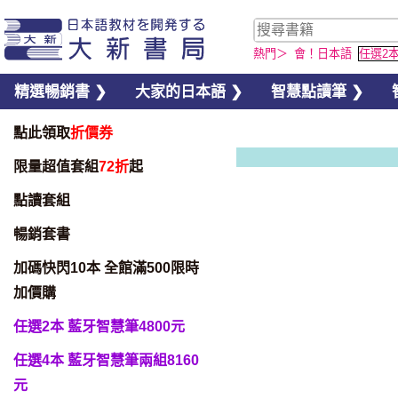
熱門＞
會！日本語
任選2
精選暢銷書 ❯
大家的日本語 ❯
智慧點讀筆 ❯
點此領取
折價券
限量超值套組
72折
起
點讀套組
暢銷套書
加碼快閃10本 全館滿500限時
加價購
任選2本 藍牙智慧筆4800元
任選4本 藍牙智慧筆兩組8160
元