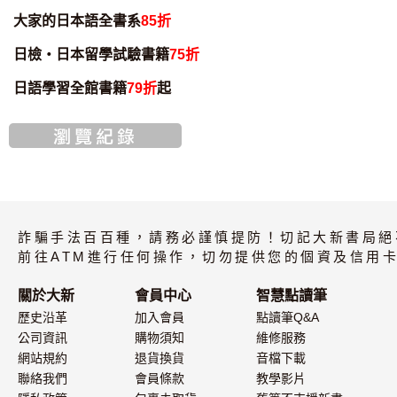
大家的日本語全書系
85折
日檢・日本留學試驗書籍
75折
日語學習全館書籍
79折
起
詐騙手法百百種，請務必謹慎提防！切記大新書局絕
前往ATM進行任何操作，切勿提供您的個資及信用卡
關於大新
會員中心
智慧點讀筆
歷史沿革
加入會員
點讀筆Q&A
公司資訊
購物須知
維修服務
網站規約
退貨換貨
音檔下載
聯絡我們
會員條款
教學影片