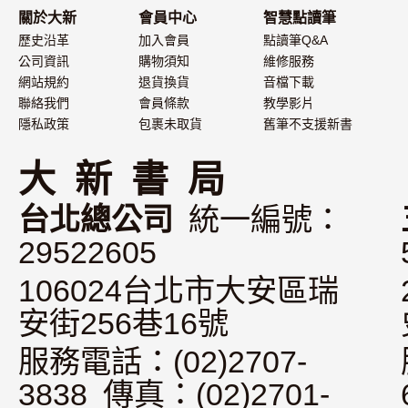
關於大新
會員中心
智慧點讀筆
歷史沿革
加入會員
點讀筆Q&A
公司資訊
購物須知
維修服務
網站規約
退貨換貨
音檔下載
聯絡我們
會員條款
教學影片
隱私政策
包裹未取貨
舊筆不支援新書
大 新 書 局
台北總公司
統一編號：
29522605
106024台北市大安區瑞
安街256巷16號
服務電話：(02)2707-
3838 傳真：(02)2701-