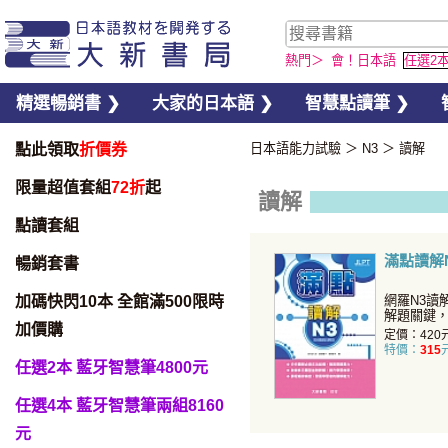
熱門＞
會！日本語
任選2
精選暢銷書 ❯
大家的日本語 ❯
智慧點讀筆 ❯
點此領取
折價券
日本語能力試驗
＞
N3
＞
讀解
限量超值套組
72折
起
讀解
點讀套組
滿點讀解
暢銷套書
加碼快閃10本 全館滿500限時
網羅N3讀
解題關鍵
加價購
定價：420
特價：
315
任選2本 藍牙智慧筆4800元
任選4本 藍牙智慧筆兩組8160
元