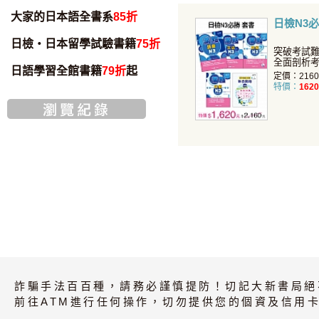
大家的日本語全書系
85折
日檢N3必
日檢・日本留學試驗書籍
75折
突破考試難
全面剖析
日語學習全館書籍
79折
起
題關鍵，
定價：216
特價：
1620
詐騙手法百百種，請務必謹慎提防！切記大新書局絕
前往ATM進行任何操作，切勿提供您的個資及信用卡