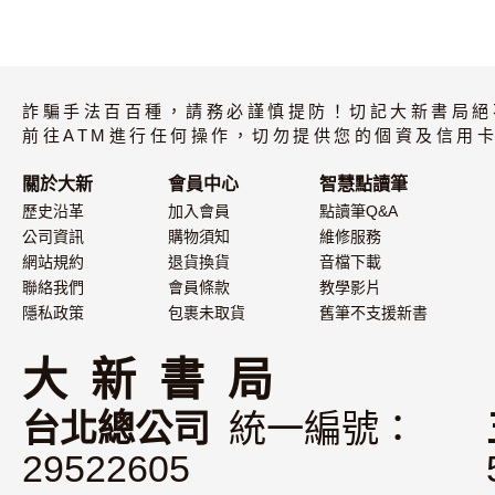
詐騙手法百百種，請務必謹慎提防！切記大新書局絕
前往ATM進行任何操作，切勿提供您的個資及信用卡
關於大新
會員中心
智慧點讀筆
歷史沿革
加入會員
點讀筆Q&A
公司資訊
購物須知
維修服務
網站規約
退貨換貨
音檔下載
聯絡我們
會員條款
教學影片
隱私政策
包裹未取貨
舊筆不支援新書
大 新 書 局
台北總公司
統一編號：
29522605