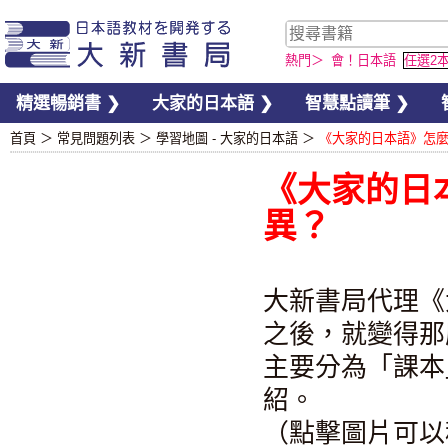
熱門＞
會！日本語
任選2
精選暢銷書 ❯
大家的日本語 ❯
智慧點讀筆 ❯
首頁
＞
常見問題列表
＞
學習地圖 - 大家的日本語
＞
《大家的日本語》怎
《大家的日
異？
大新書局代理《
之後，就變得那
主要分為「課本
紹。
（點擊圖片可以