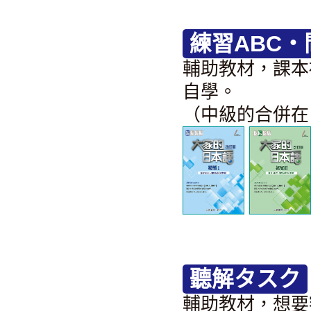
練習ABC
輔助教材，課本
自學。
（中級的合併在
聽解タスク
輔助教材，想要