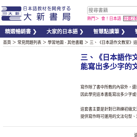
熱門＞
會！日本語
任選2
精選暢銷書 ❯
大家的日本語 ❯
智慧點讀筆 ❯
首頁
＞
常見問題列表
＞
學習地圖 - 其他書籍
＞
三、《日本語作文教室》
三、《日本語作
能寫出多少字的
寫作除了書中所教的內容外，還
因此學完這本書能寫出多少字或
這套書主要是針對已熟練初級文法
提供寫作時可運用的文法句型、