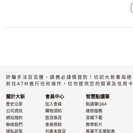
詐騙手法百百種，請務必謹慎提防！切記大新書局絕
前往ATM進行任何操作，切勿提供您的個資及信用卡
關於大新
會員中心
智慧點讀筆
歷史沿革
加入會員
點讀筆Q&A
公司資訊
購物須知
維修服務
網站規約
退貨換貨
音檔下載
聯絡我們
會員條款
教學影片
隱私政策
包裹未取貨
舊筆不支援新書