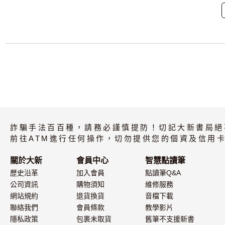
詐騙手法百百種，請務必謹慎提防！切記大新書局絕
前往ATM進行任何操作，切勿提供您的個資及信用卡
關於大新
會員中心
智慧點讀筆
歷史沿革
加入會員
點讀筆Q&A
公司資訊
購物須知
維修服務
網站規約
退貨換貨
音檔下載
聯絡我們
會員條款
教學影片
隱私政策
包裹未取貨
舊筆不支援新書