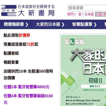
熱門＞
會！日本語
任選2
精選暢銷書 ❯
大家的日本語 ❯
智慧點讀筆 ❯
點此領取
折價券
限量超值套組
72折
起
點讀套組
暢銷套書
加碼快閃10本 全館滿500限時
書籍音檔
智慧筆下載
加價購
任選2本 藍牙智慧筆4800元
任選4本 藍牙智慧筆兩組8160
元