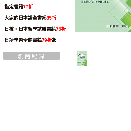
指定書籍
77折
大家的日本語全書系
85折
日檢・日本留學試驗書籍
75折
日語學習全館書籍
79折
起