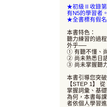
★初級Ⅱ收錄第
有N5的學習者
★全書標有假名
本書特色：
聽力練習的過程
外乎──
① 有聽不懂、
② 尚未熟悉日
③ 尚未掌握聽
本書引導您突破
【STEP 1】
掌握詞彙、基礎
為何，本書每課
者依個人學習進