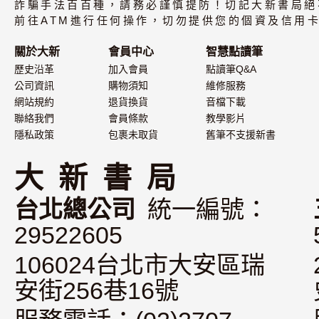
詐騙手法百百種，請務必謹慎提防！切記大新書局絕
前往ATM進行任何操作，切勿提供您的個資及信用卡
關於大新
會員中心
智慧點讀筆
歷史沿革
加入會員
點讀筆Q&A
公司資訊
購物須知
維修服務
網站規約
退貨換貨
音檔下載
聯絡我們
會員條款
教學影片
隱私政策
包裹未取貨
舊筆不支援新書
大 新 書 局
台北總公司
統一編號：
29522605
106024台北市大安區瑞
安街256巷16號