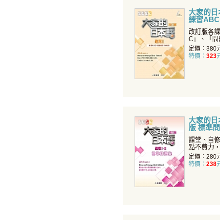
大家的日本
練習AB
譯）
改訂版各課
C」、「問
錄，並附
定價：380
特價：
323
大家的日本
版 標準
課堂、自
點不費力
定價：280
特價：
238