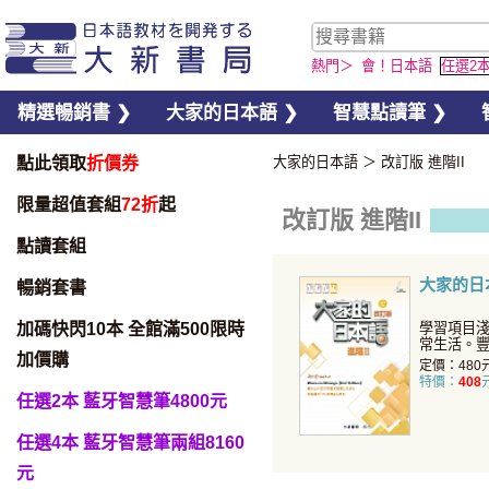
熱門＞
會！日本語
任選2
精選暢銷書 ❯
大家的日本語 ❯
智慧點讀筆 ❯
點此領取
折價券
大家的日本語
＞
改訂版 進階II
限量超值套組
72折
起
改訂版 進階II
點讀套組
大家的日本
暢銷套書
加碼快閃10本 全館滿500限時
學習項目
常生活。
加價購
面提升您
定價：480
特價：
408
任選2本 藍牙智慧筆4800元
任選4本 藍牙智慧筆兩組8160
元