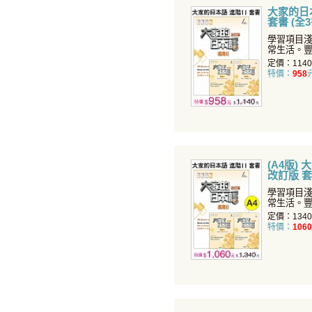
大家的日本
套書 (全
學習項目
常生活。
面提升您
定價：114
特價：
958
(A4版) 
改訂版 套
學習項目
常生活。
面提升您
定價：134
特價：
1060