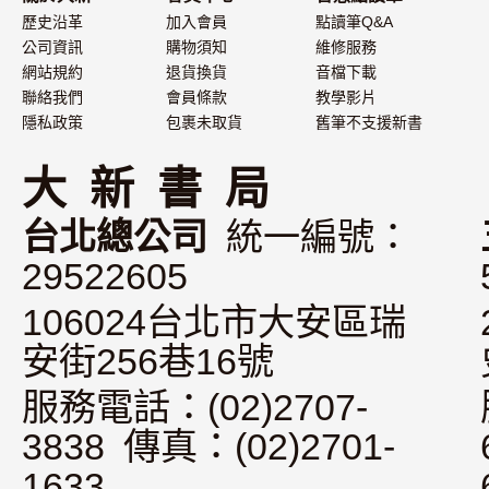
歷史沿革
加入會員
點讀筆Q&A
公司資訊
購物須知
維修服務
網站規約
退貨換貨
音檔下載
聯絡我們
會員條款
教學影片
隱私政策
包裹未取貨
舊筆不支援新書
大 新 書 局
台北總公司
統一編號：
29522605
106024台北市大安區瑞
安街256巷16號
服務電話：(02)2707-
3838 傳真：(02)2701-
1633