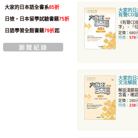
大家的日本語全書系
85折
大家的日本
有聲CD
日檢・日本留學試驗書籍
75折
書）
《有聲CD
字」、「
日語學習全館書籍
79折
起
「會話」、
定價：680
特價：
578
大家的日本
文法解說
中譯
解說淺顯
含義。確
詞彙，更
定價：280
特價：
238