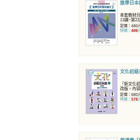
進學日本語
本套教材分I
13課~第
語課程
定價：480
特價：
408
文化初級
「新文化
改版，內
定生動活
定價：680
特價：
578