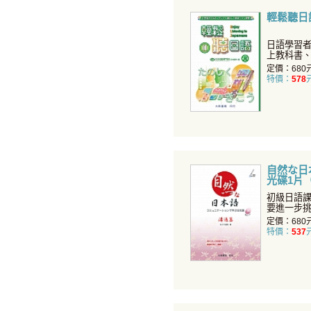
輕鬆聽日語
日語學習
上教科書
時，就發
定價：680
特價：
578
自然な日
光碟1片
初級日語
要進一步
覺得自己
定價：680
特價：
537