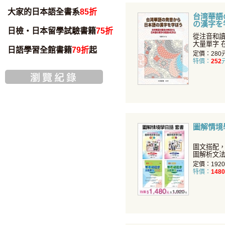
大家的日本語全書系
85折
台湾華語
の漢字を
日檢・日本留學試驗書籍
75折
從注音和
大量單字 在日本一般社會生活中
日語學習全館書籍
79折
起
所使用之
定價：280
特價：
252
圖解情境學
圖文搭配
圖解析文
步神速。
定價：192
特價：
1480