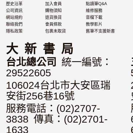
歷史沿革
加入會員
點讀筆Q&A
公司資訊
購物須知
維修服務
網站規約
退貨換貨
音檔下載
聯絡我們
會員條款
教學影片
隱私政策
包裹未取貨
舊筆不支援新書
大 新 書 局
台北總公司
統一編號：
29522605
106024台北市大安區瑞
安街256巷16號
服務電話：(02)2707-
3838 傳真：(02)2701-
1633