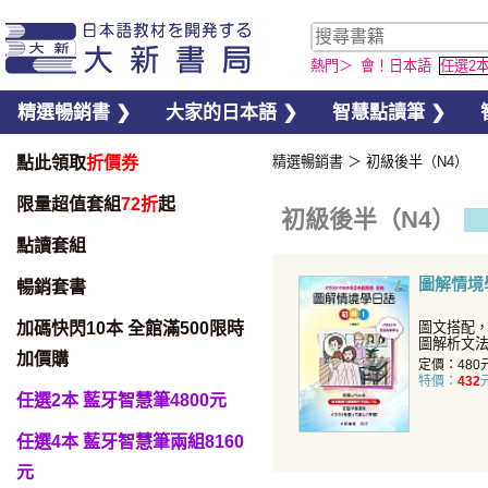
熱門＞
會！日本語
任選2
精選暢銷書 ❯
大家的日本語 ❯
智慧點讀筆 ❯
點此領取
折價券
精選暢銷書
＞
初級後半（N4）
限量超值套組
72折
起
初級後半（N4）
點讀套組
圖解情境
暢銷套書
加碼快閃10本 全館滿500限時
圖文搭配
圖解析文
加價購
步神速。
定價：480
特價：
432
任選2本 藍牙智慧筆4800元
任選4本 藍牙智慧筆兩組8160
元