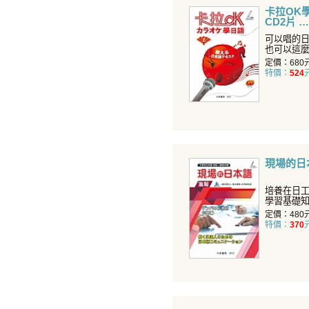
卡拉OK
CD2片
可以唱的
也可以這
首歌皆附
定價：680
特價：
524
現場的日
培養在日
學習基礎
工作的知
定價：480
特價：
370