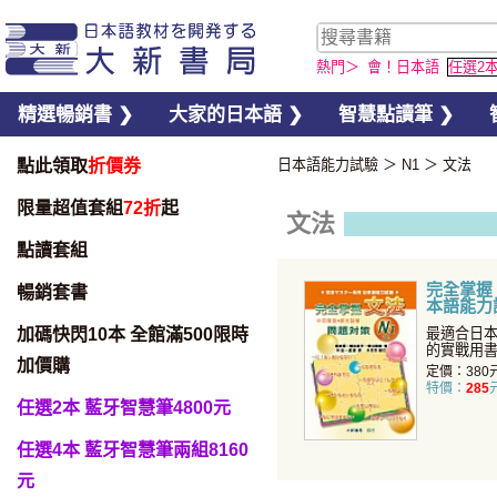
熱門＞
會！日本語
任選2
精選暢銷書 ❯
大家的日本語 ❯
智慧點讀筆 ❯
點此領取
折價券
日本語能力試驗
＞
N1
＞
文法
限量超值套組
72折
起
文法
點讀套組
完全掌握
暢銷套書
本語能力試
加碼快閃10本 全館滿500限時
最適合日
的實戰用
加價購
「完全掌握
定價：380
特價：
285
任選2本 藍牙智慧筆4800元
任選4本 藍牙智慧筆兩組8160
元