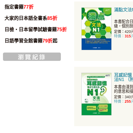
指定書籍
77折
滿點文法
大家的日本語全書系
85折
本書配合日
級，個別
日檢・日本留學試驗書籍
75折
要點，同
定價：420
特價：
315
日語學習全館書籍
79折
起
耳感記憶
法N1 （
本書由淺
的意思和
讀，眼耳
定價：340
特價：
255