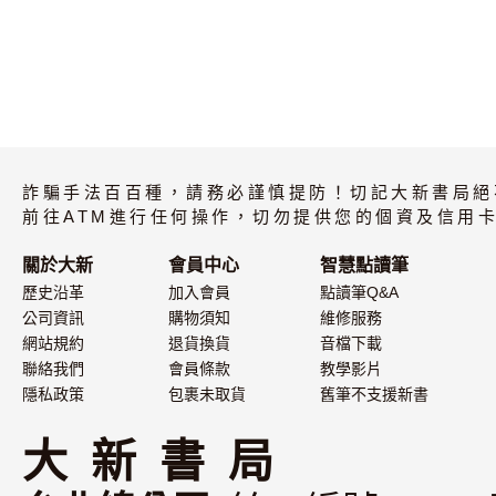
詐騙手法百百種，請務必謹慎提防！切記大新書局絕
前往ATM進行任何操作，切勿提供您的個資及信用卡
關於大新
會員中心
智慧點讀筆
歷史沿革
加入會員
點讀筆Q&A
公司資訊
購物須知
維修服務
網站規約
退貨換貨
音檔下載
聯絡我們
會員條款
教學影片
隱私政策
包裹未取貨
舊筆不支援新書
大 新 書 局