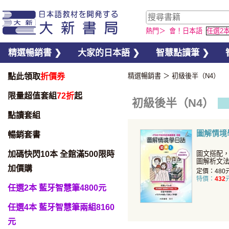
熱門＞
會！日本語
任選2
精選暢銷書 ❯
大家的日本語 ❯
智慧點讀筆 ❯
點此領取
折價券
精選暢銷書
＞
初級後半（N4）
限量超值套組
72折
起
初級後半（N4）
點讀套組
圖解情境
暢銷套書
加碼快閃10本 全館滿500限時
圖文搭配
圖解析文
加價購
步神速。
定價：480
特價：
432
任選2本 藍牙智慧筆4800元
任選4本 藍牙智慧筆兩組8160
元