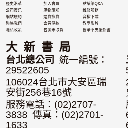
歷史沿革
加入會員
點讀筆Q&A
公司資訊
購物須知
維修服務
網站規約
退貨換貨
音檔下載
聯絡我們
會員條款
教學影片
隱私政策
包裹未取貨
舊筆不支援新書
大 新 書 局
台北總公司
統一編號：
29522605
106024台北市大安區瑞
安街256巷16號
服務電話：(02)2707-
3838 傳真：(02)2701-
1633