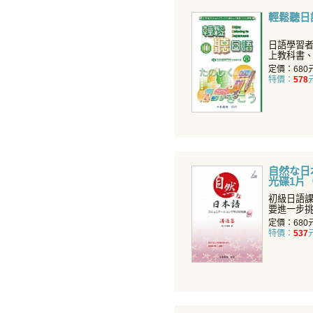
輕鬆聽日語
日語學習
上教科書
時，就發
定價：680
特價：
578
自然な日
光碟1片
初級日語
要進一步
覺得自己
定價：680
特價：
537