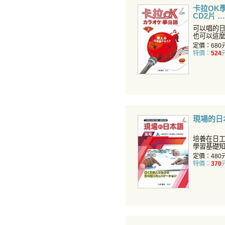
卡拉OK
CD2片
可以唱的
也可以這
首歌皆附
定價：680
特價：
524
現場的日
培養在日
學習基礎
工作的知
定價：480
特價：
370