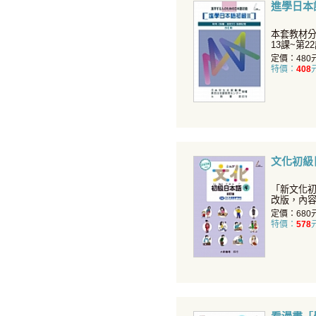
進學日本語
本套教材分I
13課~第
語課程
定價：480
特價：
408
文化初級
「新文化
改版，內
定生動活
定價：680
特價：
578