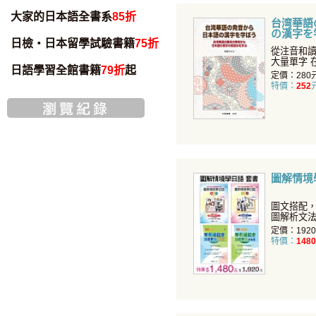
大家的日本語全書系
85折
台湾華語
の漢字を
日檢・日本留學試驗書籍
75折
從注音和
大量單字 在日本一般社會生活中
日語學習全館書籍
79折
起
所使用之
定價：280
特價：
252
圖解情境學
圖文搭配
圖解析文
步神速。
定價：192
特價：
1480