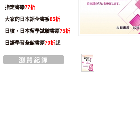
指定書籍
77折
大家的日本語全書系
85折
日檢・日本留學試驗書籍
75折
日語學習全館書籍
79折
起