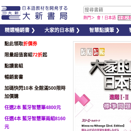
熱門＞
會！日本語
任選2
精選暢銷書 ❯
大家的日本語 ❯
智慧點讀筆 ❯
點此領取
折價券
限量超值套組
72折
起
點讀套組
暢銷套書
加碼快閃10本 全館滿500限時
加價購
任選2本 藍牙智慧筆4800元
任選4本 藍牙智慧筆兩組8160
元