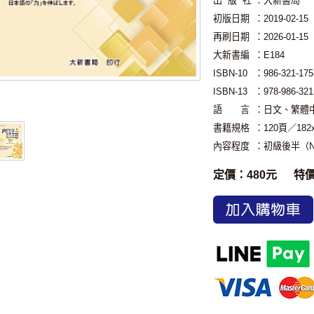
出 版 社
：大新書局
初版日期
：2019-02-15
再刷日期
：2026-01-15
大新書編
：E184
ISBN-10
：986-321-175
ISBN-13
：978-986-321
語 言
：日文、繁體
書籍規格
：120頁／18
內容程度
：初級後半（N
定價：480元
特
加入購物車