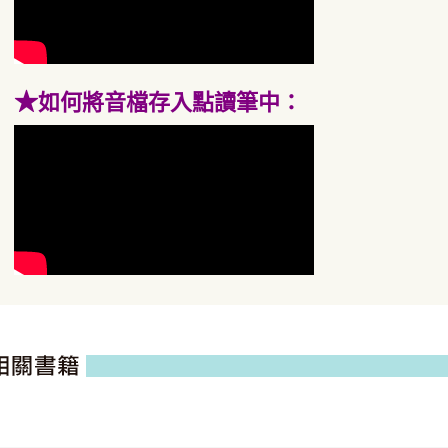
★
如何將音檔存入點讀筆中：