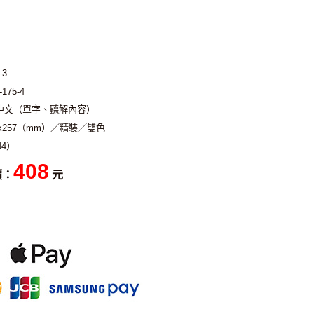
-3
-175-4
中文（單字、聽解內容）
2x257（mm）／精裝／雙色
4）
408
價：
元