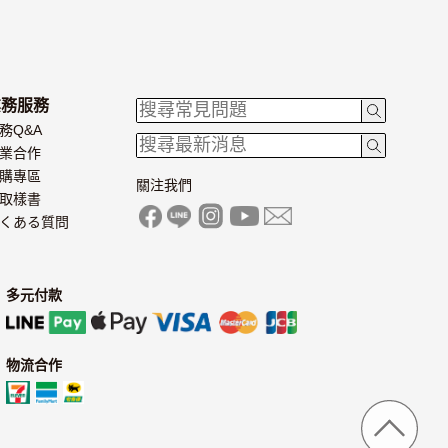
業務服務
務Q&A
業合作
購專區
關注我們
取樣書
くある質問
多元付款
物流合作