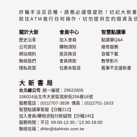
詐騙手法百百種，請務必謹慎提防！切記大新
前往ATM進行任何操作，切勿提供您的個資及
關於大新
會員中心
智慧點讀筆
歷史沿革
加入會員
點讀筆Q&A
公司資訊
購物須知
維修服務
網站規約
退貨換貨
音檔下載
聯絡我們
會員條款
教學影片
隱私政策
包裹未取貨
舊筆不支援新書
大 新 書 局
台北總公司
統一編號：29522605
106024台北市大安區瑞安街256巷16號
服務電話：(02)2707-3838 傳真：(02)2701-1633
智慧點讀筆客服【分機212】
加入會員/購物流程付款疑問【分機245】
服務時間：平日 09:00-12:30／13:30-18:00
聯絡信箱：dhlin@dahhsin.com.tw