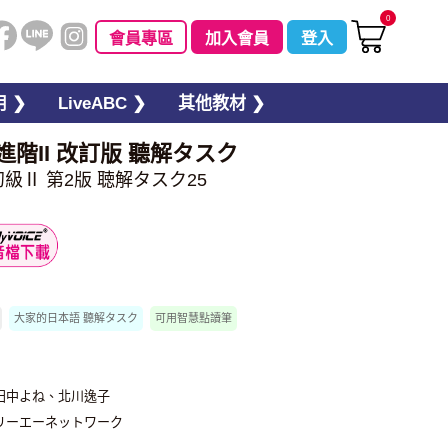
0
會員專區
加入會員
登入
 ❯
LiveABC ❯
其他教材 ❯
進階II 改訂版 聽解タスク
級Ⅱ 第2版 聴解タスク25
大家的日本語 聽解タスク
可用智慧點讀筆
田中よね、北川逸子
リーエーネットワーク