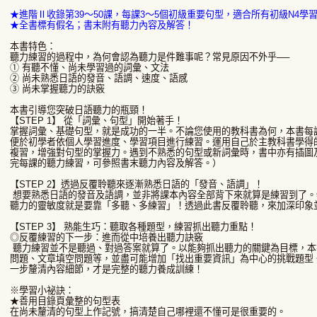
★進階Ⅱ收錄第39～50課，每課3～5個初級重要句型，適合所有初級N4學
★全書標有假名；書末附有聽力內容及解答！
本書特色：
聽力練習的過程中，為何會認為聽力是件難事呢？常見原因不外乎──
① 有聽不懂、尚未學習過的詞彙、文法
② 尚未熟悉日語的發音、語調、速度、語感
③ 尚未掌握聽力的訣竅
本書引導您突破日語聽力的瓶頸！
【STEP 1】 從「詞彙、句型」開始著手！
掌握詞彙、基礎句型，就是成功的一半。不論您使用的教科書為何，本書每課
便於初學者依個人學習進度、學習項目進行練習。運用自己於主教科書學得
複習，增強對句型的掌握力。遇到不熟悉的句型或新詞彙時，書中亦有插圖
完每課的聽力練習，可參照書末聽力內容及解答。）
【STEP 2】透過反覆聆聽來逐漸熟悉日語的「發音、語調」！
想要熟悉日語的發音及語調，並非將課本內容全部背下來就算是練習到了。
聽力的靈敏度就是要靠「多聽、多練習」！透過此書反覆聆聽，來加深印象
【STEP 3】 熟能生巧：聽取各種題型，練習抓出聽力重點！
◎反覆練習的下一步：進而從中培養出聽力訣竅
聽力練習並不是聽過、對過答案就算了。以能夠抓出聽力的關鍵為目標，本
問題、文章填空問題等，並盡可能增加「找出重要資訊」為中心的挑戰題型
一步釐清內容細節，才是完整的聽力養成訓練！
※學習小祕訣：
★善用目錄頁彙整的句型表
在尚未釐清的句型上作記號，搞清楚自己哪裡還不懂可是很重要的。