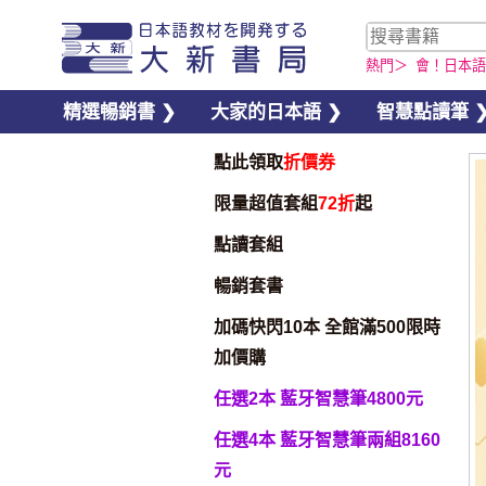
熱門＞
會！日本語
精選暢銷書 ❯
大家的日本語 ❯
智慧點讀筆 
點此領取
折價券
限量超值套組
72折
起
點讀套組
暢銷套書
加碼快閃10本 全館滿500限時
加價購
任選2本 藍牙智慧筆4800元
任選4本 藍牙智慧筆兩組8160
元