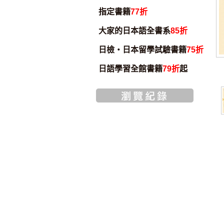
指定書籍
77折
大家的日本語全書系
85折
日檢・日本留學試驗書籍
75折
日語學習全館書籍
79折
起