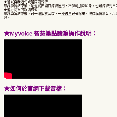
★嘗試自我造句或是兩兩練習
每課學習結束後，透過實際開口練習運用，不但可加深印象，也可練習到日
★進行簡單的跟讀練習
每課學習結束後，可一邊播放音檔，一邊盡量跟著唸出、照樣模仿發音，以
效。
★
MyVoice 智慧筆點讀筆操作說明：
★
如何於官網下載音檔：