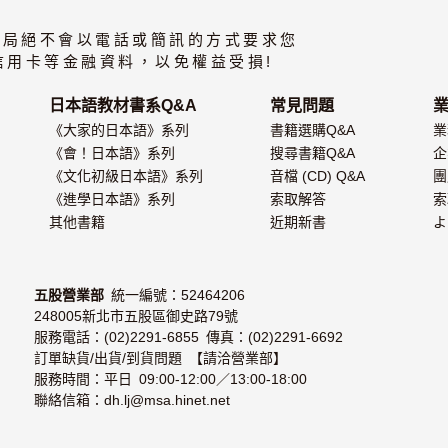
書局絕不會以電話或簡訊的方式要求您
信用卡等金融資料，以免權益受損!
日本語教材書系Q&A
常見問題
《大家的日本語》系列
書籍選購Q&A
業
《會！日本語》系列
搜尋書籍Q&A
企
《文化初級日本語》系列
音檔 (CD) Q&A
團
《進學日本語》系列
索取解答
索
其他書籍
近期新書
よ
五股營業部
統一編號：52464206
248005新北市五股區御史路79號
服務電話：(02)2291-6855 傳真：(02)2291-6692
訂單缺貨/出貨/到貨問題 【請洽營業部】
服務時間：平日 09:00-12:00／13:00-18:00
聯絡信箱：dh.lj@msa.hinet.net