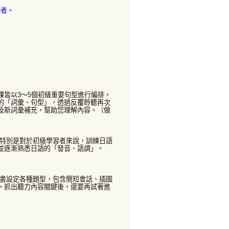
習者。
皆以3～5個初級重要句型進行編排，
的「詞彙、句型」，透過反覆聆聽再次
及新詞彙補充，幫助您理解內容。（做
特別是對於初級學習者來說，訓練日語
並逐漸熟悉日語的「發音、語調」。
書設定各種題型，包含簡短會話、插圖
。抓出聽力內容關鍵後，還要再試著進