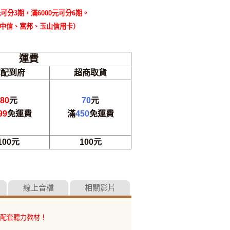
可分3期，滿6000元可分6期。
中信、富邦、玉山信用卡）
運費
宅配到府
超商取貨
80
元
70
元
99
免運費
滿
450
免運費
100元
100元
線上音檔
相關影片
佳配套聽力教材！