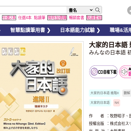
任選2本
任選4本
點讀筆
限時加價購
暢銷套書
點讀套組
❯
智慧點讀筆用書 ❯
日本語能力試驗 ❯
職場&活用
大家的日本語 
みんなの日本語 初
書籍音檔
智慧筆下載
大家的日本語 進階II
聽解
大家的日本語
N4
作 者
：牧野昭子、
授權出版
：株式会社ス