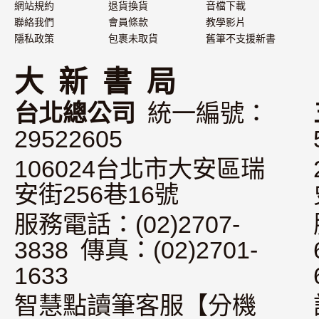
網站規約
退貨換貨
音檔下載
聯絡我們
會員條款
教學影片
隱私政策
包裹未取貨
舊筆不支援新書
大 新 書 局
台北總公司
統一編號：
29522605
106024台北市大安區瑞
安街256巷16號
服務電話：(02)2707-
3838 傳真：(02)2701-
1633
智慧點讀筆客服【分機