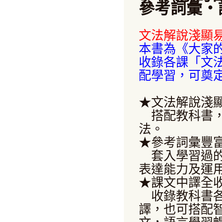
參考詞彙・
文法解說淺顯
本書為《大家的
收錄各課「文
配學習，可奠
★文法解說淺
搭配教科書，
法。
★參考詞彙豐
套入學習過的
表達能力及運
★課文中譯全
收錄教科書各
譯，也可搭配