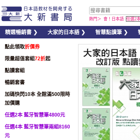
熱門＞
會！日本語
任選2
精選暢銷書 ❯
大家的日本語 ❯
智慧點讀筆 ❯
點此領取
折價券
限量超值套組
72折
起
點讀套組
暢銷套書
加碼快閃10本 全館滿500限時
加價購
任選2本 藍牙智慧筆4800元
任選4本 藍牙智慧筆兩組8160
元