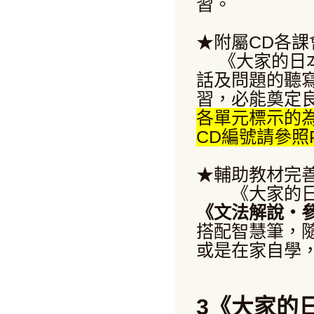
習。
★附屬CD各
《大家的日本
話及問題的聽
習，必能奠定
各單元標示的
CD編號請參照P
★輔助教材完
《大家的日本
《文法解說・
搭配智慧筆，
或是在家自學
3《大家的