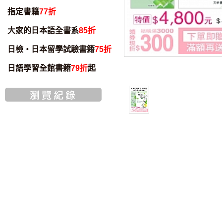
指定書籍
77折
大家的日本語全書系
85折
日檢・日本留學試驗書籍
75折
日語學習全館書籍
79折
起