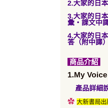
2.大家的日本
3.大家的日
彙・課文中譯
4.大家的日
答（附中譯）
商品介紹
1.My Voi
產品詳細
✿
大新書局出