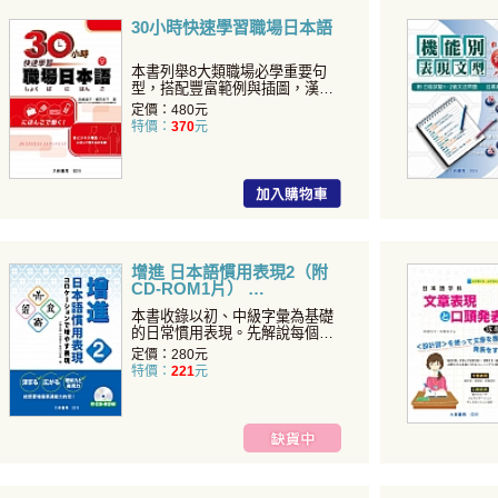
30小時快速學習職場日本語
本書列舉8大類職場必學重要句
型，搭配豐富範例與插圖，漢字
皆注有假名，即使只學過初
定價：480元
特價：
370
元
增進 日本語慣用表現2（附
CD-ROM1片）
本書收錄以初、中級字彙為基礎
的日常慣用表現。先解說每個字
彙的基本意義，再循序延伸
定價：280元
特價：
221
元