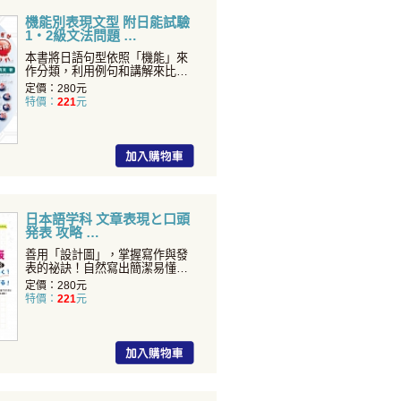
機能別表現文型 附日能試驗
1・2級文法問題
本書將日語句型依照「機能」來
作分類，利用例句和講解來比較
類似句型的意義、用法的異
定價：280元
特價：
221
元
日本語学科 文章表現と口頭
発表 攻略
善用「設計圖」，掌握寫作與發
表的祕訣！自然寫出簡潔易懂的
內容，輕輕鬆鬆侃侃而談！
定價：280元
特價：
221
元