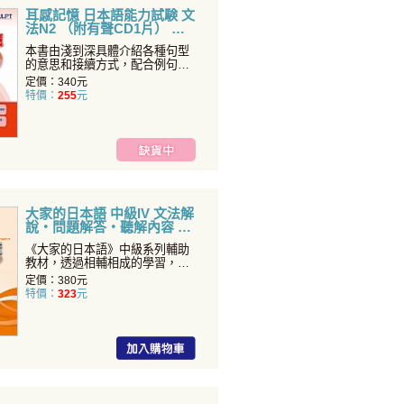
耳感記憶 日本語能力試験 文
法N2 （附有聲CD1片）
本書由淺到深具體介紹各種句型
的意思和接續方式，配合例句朗
讀，眼耳並用，可有效加強
定價：340元
特價：
255
元
大家的日本語 中級IV 文法解
說・問題解答・聽解內容
《大家的日本語》中級系列輔助
教材，透過相輔相成的學習，方
能達到最佳學習效果！
定價：380元
特價：
323
元