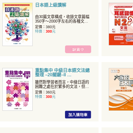
日本語上級讀解
由30篇文章構成，收錄文章篇幅
350字～2000字左右的各種文
章。
定價：380元
特價：
300
元
重點集中 中級日本語文法總
整理 –20關鍵–II
雖然對學習者而言，中級日語的
困難之處在於繁多的文法，但只
要掌握其中關鍵，便能像拼
定價：360元
特價：
300
元