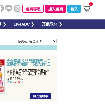
0
會員專區
加入會員
登入
 ❯
LiveABC ❯
其他教材 ❯
排序依
完全掌握 文法問題對策 —日
本語能力試驗— -N2.N3対
応-
最適合日本語能力試驗考生使用
的實戰用書！一本在手，即可
「完全掌握」N2文法！
定價：380元
特價：
285
元