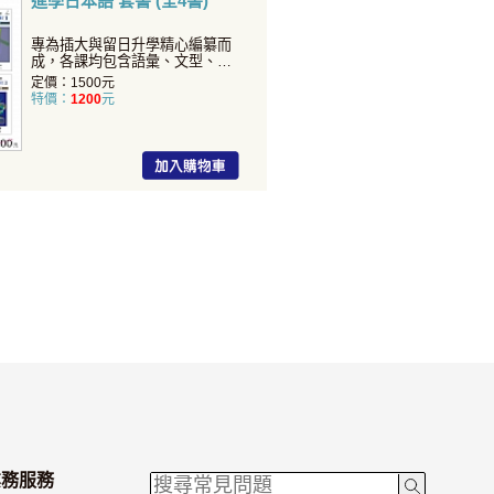
進學日本語 套書 (全4書)
專為插大與留日升學精心編纂而
成，各課均包含語彙、文型、會
話、練習等，整合各項學習
定價：1500元
特價：
1200
元
業務服務