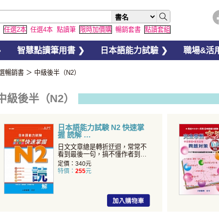
任選2本
任選4本
點讀筆
限時加價購
暢銷套書
點讀套組
❯
智慧點讀筆用書 ❯
日本語能力試驗 ❯
職場&活用
選暢銷書
＞
中級後半（N2）
中級後半（N2）
日本語能力試験 N2 快速掌
握 読解
日文文章總是轉折迂迴，常常不
看到最後一句，搞不懂作者到底
是「贊同」還是「反對」，
定價：340元
特價：
255
元