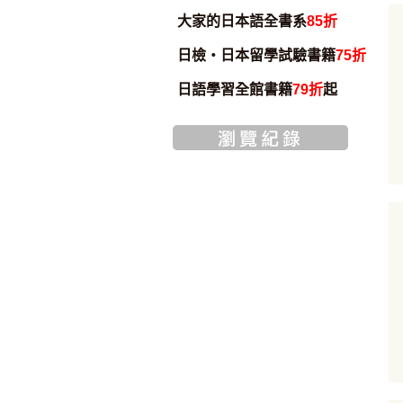
大家的日本語全書系
85折
日檢・日本留學試驗書籍
75折
日語學習全館書籍
79折
起
加入購物車
加入購物車