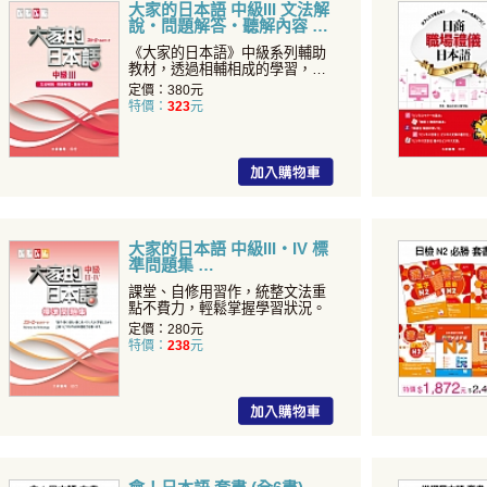
大家的日本語 中級III 文法解
說・問題解答・聽解內容
《大家的日本語》中級系列輔助
教材，透過相輔相成的學習，方
能達到最佳學習效果！
定價：380元
特價：
323
元
大家的日本語 中級III・IV 標
準問題集
課堂、自修用習作，統整文法重
點不費力，輕鬆掌握學習狀況。
定價：280元
特價：
238
元