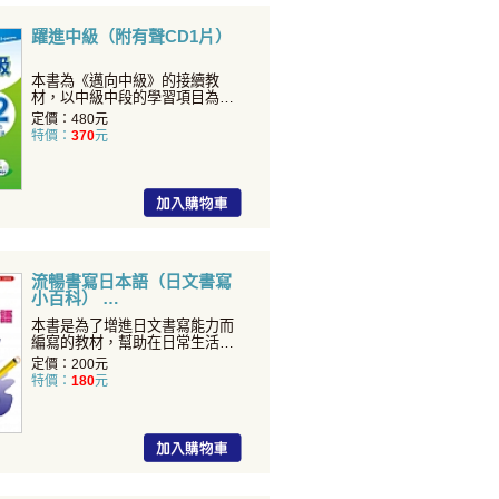
躍進中級（附有聲CD1片）
本書為《邁向中級》的接續教
材，以中級中段的學習項目為主
要內容。延續前冊的課文閱讀
定價：480元
特價：
370
元
流暢書寫日本語（日文書寫
小百科）
本書是為了增進日文書寫能力而
編寫的教材，幫助在日常生活隨
筆書寫中，提升閱讀和會話
定價：200元
特價：
180
元