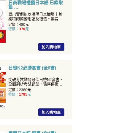
日商職場禮儀日本語 已錄取
篇
舉出實例加以說明日本職場上其
獨特的商務用語及禮儀。無論是
職場新人，或是打拚多年的
定價：480元
特價：
370
元
日檢N2必勝套書 (全6書)
突破考試難關最佳日檢N2套書，
全面剖析考試題型，循序傳授解
題關鍵，考前磨鍊實力的
定價：2380元
特價：
1785
元