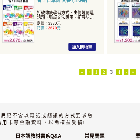
會！日本語 套書 (全6書)
打破傳統學習方式，由情境創造
話題，強調文法應用、拓展語言
知識！
定價：3380元
特價：
2670
元
«
‹
1
2
3
4
›
»
書局絕不會以電話或簡訊的方式要求您
信用卡等金融資料，以免權益受損!
日本語教材書系Q&A
常見問題