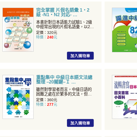
完全掌握 片假名語彙 1・2
級 -N1・N2 対応-
本書針對日本語能力試驗1、2級
中經常出現的片假名語彙，以22
種不同領域作分類編排
定價：320元
特價：
240
元
重點集中 中級日本語文法總
整理 –20關鍵–Ｉ
雖然對學習者而言，中級日語的
困難之處在於繁多的文法，但只
要掌握其中關鍵，便能像拼
定價：360元
特價：
277
元