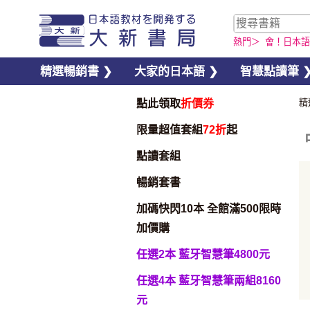
熱門＞
會！日本語
精選暢銷書 ❯
大家的日本語 ❯
智慧點讀筆 
點此領取
折價券
精
限量超值套組
72折
起
點讀套組
暢銷套書
加碼快閃10本 全館滿500限時
加價購
任選2本 藍牙智慧筆4800元
加入購物車
任選4本 藍牙智慧筆兩組8160
元