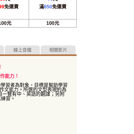
99
免運費
滿
650
免運費
100元
100元
線上音檔
相關影片
！
作能力！
的學習者為對象，目標是幫助學習
作文能力。所選的文型表現約為
目一覽有中、英語的翻譯；另附
寫練習。