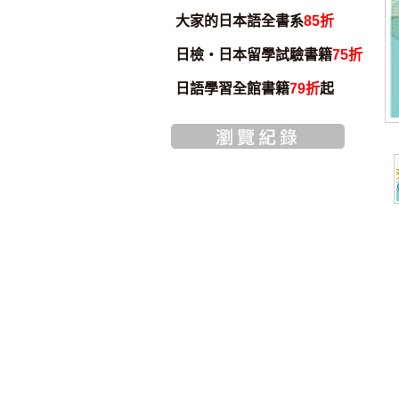
大家的日本語全書系
85折
日檢・日本留學試驗書籍
75折
日語學習全館書籍
79折
起