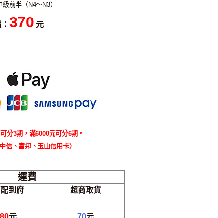
級前半（N4～N3）
370
價：
元
可分3期，滿6000元可分6期。
中信、富邦、玉山信用卡）
運費
宅配到府
超商取貨
80
元
70
元