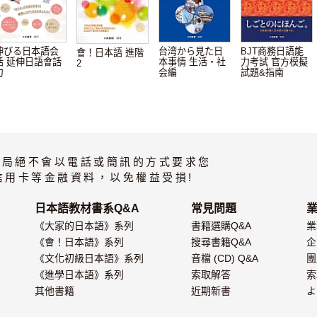
伸びる日本語会
台湾から見た日
BJT商務日語能
會！日本語 進階
話 延伸日語會話
本事情 生活・社
力考試 官方模擬
2
力
会編
試題&指南
書局絕不會以電話或簡訊的方式要求您
信用卡等金融資料，以免權益受損!
日本語教材書系Q&A
常見問題
《大家的日本語》系列
書籍選購Q&A
業
《會！日本語》系列
搜尋書籍Q&A
企
《文化初級日本語》系列
音檔 (CD) Q&A
團
《進學日本語》系列
索取解答
索
其他書籍
近期新書
よ