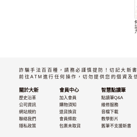
詐騙手法百百種，請務必謹慎提防！切記大新
前往ATM進行任何操作，切勿提供您的個資及
關於大新
會員中心
智慧點讀筆
歷史沿革
加入會員
點讀筆Q&A
公司資訊
購物須知
維修服務
網站規約
退貨換貨
音檔下載
聯絡我們
會員條款
教學影片
隱私政策
包裹未取貨
舊筆不支援新書