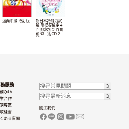
邁向中級 改訂版
新日本語能力試
驗 附模擬檢定４
回測驗題 新百寶
箱N3（附CD 2
片）
業務服務
務Q&A
業合作
購專區
關注我們
取樣書
くある質問