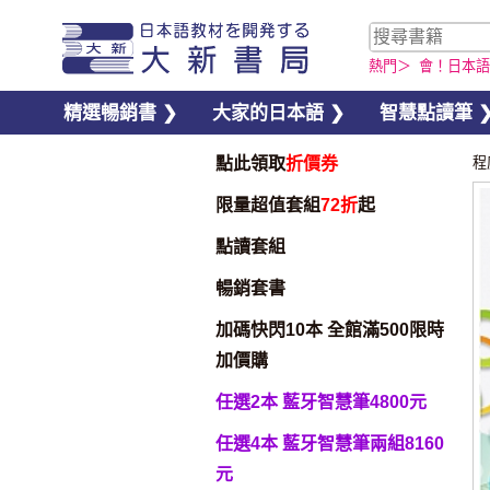
熱門＞
會！日本語
精選暢銷書 ❯
大家的日本語 ❯
智慧點讀筆 
點此領取
折價券
程
限量超值套組
72折
起
點讀套組
暢銷套書
加碼快閃10本 全館滿500限時
加價購
任選2本 藍牙智慧筆4800元
任選4本 藍牙智慧筆兩組8160
元