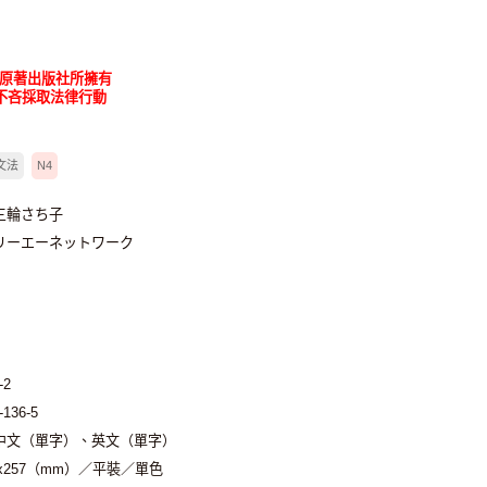
為原著出版社所擁有
不吝採取法律行動
文法
N4
三輪さち子
リーエーネットワーク
-2
-136-5
中文（單字）、英文（單字）
2x257（mm）／平裝／單色