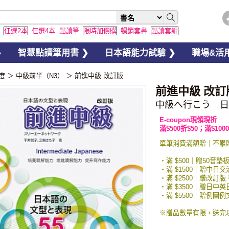
任選2本
任選4本
點讀筆
限時加價購
暢銷套書
點讀套組
❯
智慧點讀筆用書 ❯
日本語能力試驗 ❯
職場&活用
度
＞
中級前半（N3）
＞
前進中級 改訂版
前進中級 改訂
中級へ行こう 日
E-coupon現領現折
滿$500折$50；滿$1000
單筆消費滿額贈｜不累
・滿 $500｜贈50音墊
・滿 $1500｜贈中日
・滿 $2500｜贈改訂版
・滿 $3500｜贈日中
・滿 $5500｜贈例
※贈品數量有限，送完