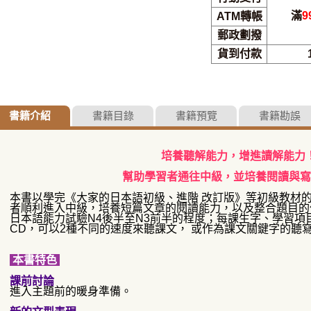
滿
9
ATM轉帳
郵政劃撥
貨到付款
書籍介紹
書籍目錄
書籍預覽
書籍勘誤
培養聽解能力，增進讀解能力
幫助學習者通往中級，並培養閱讀與寫
本書以學完《大家的日本語初級、進階 改訂版》等初級教材
者順利進入中級，培養短篇文章的閱讀能力，以及整合題目的
日本語能力試驗N4後半至N3前半的程度；每課生字、學習項
CD，可以2種不同的速度來聽課文， 或作為課文關鍵字的聽
本書特色
課前討論
進入主題前的暖身準備。