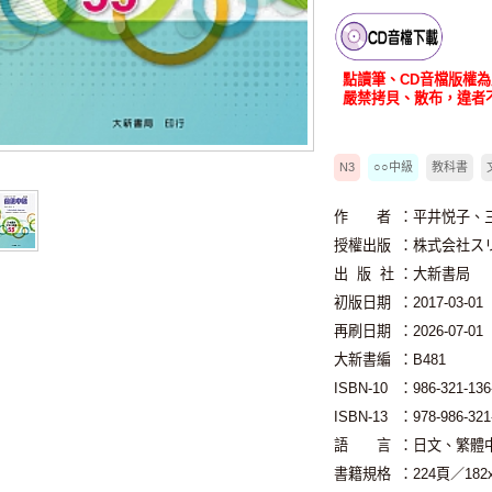
書籍音檔
點讀筆、CD音檔版權
嚴禁拷貝、散布，違者
N3
○○中級
教科書
作 者
：平井悦子、
授權出版
：株式会社ス
出 版 社
：大新書局
初版日期
：2017-03-01
再刷日期
：2026-07-01
大新書編
：B481
ISBN-10
：986-321-136
ISBN-13
：978-986-321
語 言
：日文、繁體
書籍規格
：224頁／18