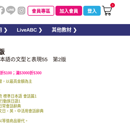
0
會員專區
加入會員
登入
 ❯
LiveABC ❯
其他教材 ❯
版
本語の文型と表現55 第2版
折$100；滿$3000折$300
贈，以最高金額為主
板
交流 標準日本語 會話篇1
 行動族日語1
英日常會話辭典
圖例文日・英・中活用會話辭典
以等值商品替代。