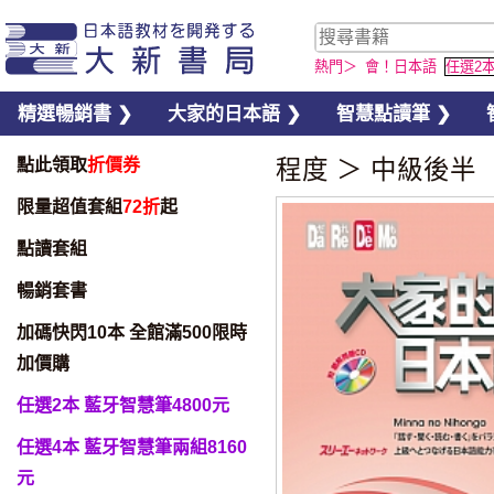
熱門＞
會！日本語
任選2
精選暢銷書 ❯
大家的日本語 ❯
智慧點讀筆 ❯
點此領取
折價券
程度
＞
中級後半（
限量超值套組
72折
起
點讀套組
暢銷套書
加碼快閃10本 全館滿500限時
加價購
任選2本 藍牙智慧筆4800元
任選4本 藍牙智慧筆兩組8160
元