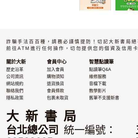
大家的日本語 中
台湾から見
級IV 文法解說・
本事情 言語
詐騙手法百百種，請務必謹慎提防！切記大新書局絕
問題解答・聽解
化編
內容
前往ATM進行任何操作，切勿提供您的個資及信用卡
關於大新
會員中心
智慧點讀筆
歷史沿革
加入會員
點讀筆Q&A
公司資訊
購物須知
維修服務
網站規約
退貨換貨
音檔下載
聯絡我們
會員條款
教學影片
隱私政策
包裹未取貨
舊筆不支援新書
大 新 書 局
台北總公司
統一編號：