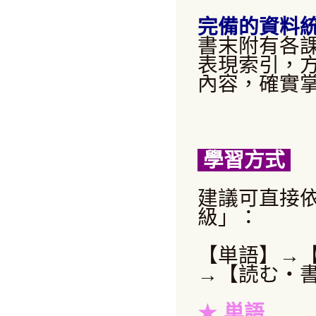
完備的資料
書末附有各
表現索引，
內容，確實
學習方式
建議可直接
級」：
【単語】→
→【読む・
★
単語