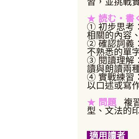
習，並挑戰
★
読む・書
① 初步思
相關的內容
② 確認詞
不熟悉的單
③ 閱讀理
讀與朗讀兩
④ 實戰練習
以口述或寫
★
問題
複
型、文法的
適用讀者