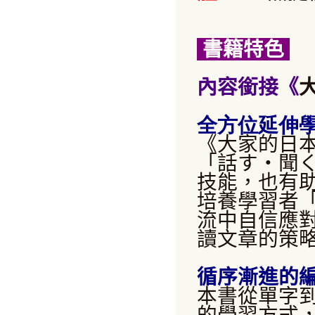
書籍特色
內容銜接《
全方位延伸
《大家的日
「話す・聞
技能，也有
培養學習者
流中自信應
讀文章的策
循序漸進的
本書從單字