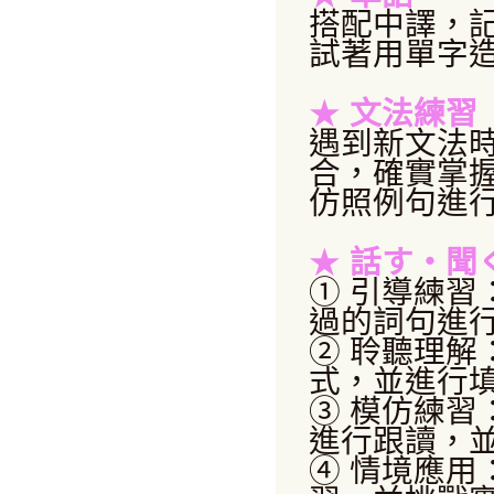
搭配中譯，
試著用單字
★
文法練習
遇到新文法
合，確實掌
仿照例句進
★
話す・聞
① 引導練
過的詞句進
② 聆聽理解
式，並進行
③ 模仿練習
進行跟讀，
④ 情境應