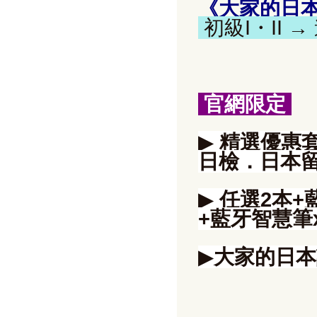
《大家的日
初級
I
・
II
→
官網限定
▶
精選優惠
日檢．日本留
▶
任選2
本
+
+
藍牙智慧筆
▶
大家的日本