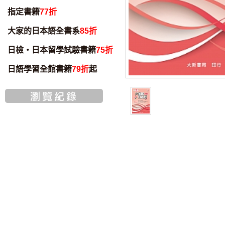
指定書籍
77折
大家的日本語全書系
85折
日檢・日本留學試驗書籍
75折
日語學習全館書籍
79折
起
智慧筆下載