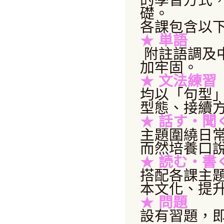
的學習方式
礎。
各課包含以
★
単語
附註語調及
加牢固。
★
文法練習
均以「句型
型態、接續
★
話す・聞
主題圍繞日
而然培養口
★
読む・書
搭配各課主
本文化、提
★
問題
設有習題，