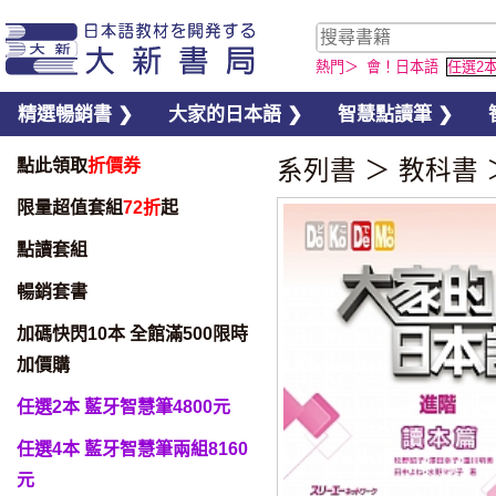
熱門＞
會！日本語
任選2
精選暢銷書 ❯
大家的日本語 ❯
智慧點讀筆 ❯
點此領取
折價券
系列書
＞
教科書
限量超值套組
72折
起
點讀套組
暢銷套書
加碼快閃10本 全館滿500限時
加價購
任選2本 藍牙智慧筆4800元
任選4本 藍牙智慧筆兩組8160
元