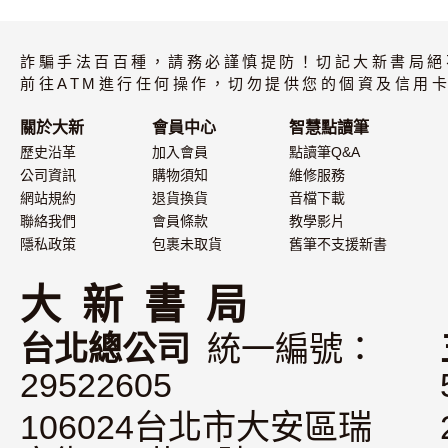
(A4版)大家的日
大家的日本語
本語 初級I 改訂
級III（附CD
詐騙手法百百種，請務必謹慎提防！切記大新書局絕
版
片）
前往ATM進行任何操作，切勿提供您的個資及信用卡
關於大新
會員中心
智慧點讀筆
歷史沿革
加入會員
點讀筆Q&A
公司資訊
購物須知
維修服務
網站規約
退貨換貨
音檔下載
聯絡我們
會員條款
教學影片
隱私政策
包裹未取貨
舊筆不支援新書
大 新 書 局
台北總公司
統一編號：
29522605
106024台北市大安區瑞