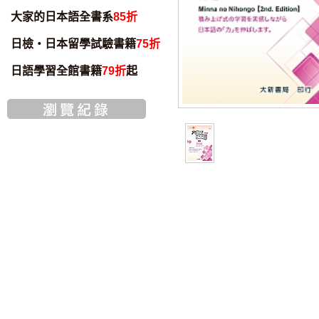
大家的日本語全書系
85折
日檢・日本留學試驗書籍
75折
日語學習全館書籍
79折
起
智慧筆下載