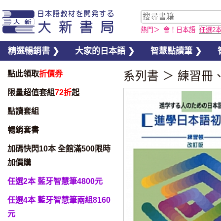
熱門＞
會！日本語
任選2
精選暢銷書 ❯
大家的日本語 ❯
智慧點讀筆 ❯
點此領取
折價券
系列書
＞
練習冊
限量超值套組
72折
起
點讀套組
暢銷套書
加碼快閃10本 全館滿500限時
加價購
任選2本 藍牙智慧筆4800元
任選4本 藍牙智慧筆兩組8160
元