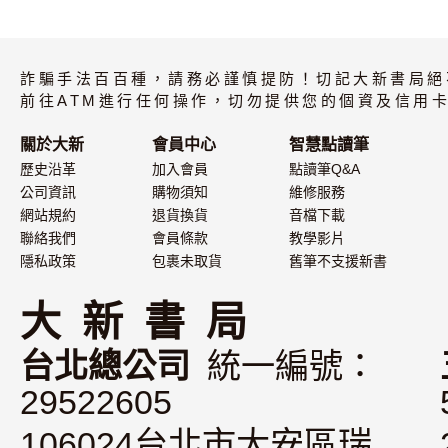
大家的日本語 進
大家的日本語
階II 改訂版 練習
級III・IV 
詐騙手法百百種，請務必謹慎提防！切記大新書局絕
ABC・問題解答
題集
（附中譯）
前往ATM進行任何操作，切勿提供您的個資及信用卡
關於大新
會員中心
智慧點讀筆
歷史沿革
加入會員
點讀筆Q&A
公司資訊
購物須知
維修服務
網站規約
退貨換貨
音檔下載
聯絡我們
會員條款
教學影片
隱私政策
包裹未取貨
舊筆不支援新書
大 新 書 局
台北總公司
統一編號：
29522605
106024台北市大安區瑞