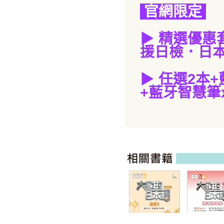
官網限定
▶
精選優惠
援日檢．日本
▶
任選2本
+
+藍牙智慧筆x