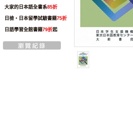
大家的日本語全書系
85折
日檢・日本留學試驗書籍
75折
日語學習全館書籍
79折
起
智慧筆下載