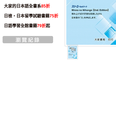
大家的日本語全書系
85折
日檢・日本留學試驗書籍
75折
日語學習全館書籍
79折
起