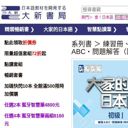
熱門＞
會！日本語
任選2
精選暢銷書 ❯
大家的日本語 ❯
智慧點讀筆 ❯
點此領取
折價券
系列書
＞
練習冊
ABC・問題解答
限量超值套組
72折
起
點讀套組
暢銷套書
加碼快閃10本 全館滿500限時
加價購
任選2本 藍牙智慧筆4800元
任選4本 藍牙智慧筆兩組8160
元