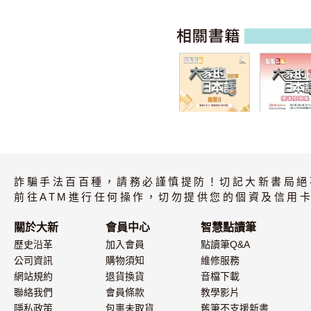
大家的日本語 進
大家的日本語
階II 改訂版 練習
級III・IV 
詐騙手法百百種，請務必謹慎提防！切記大新書局絕
ABC・問題解答
題集
（附中譯）
前往ATM進行任何操作，切勿提供您的個資及信用卡
關於大新
會員中心
智慧點讀筆
歷史沿革
加入會員
點讀筆Q&A
公司資訊
購物須知
維修服務
網站規約
退貨換貨
音檔下載
聯絡我們
會員條款
教學影片
隱私政策
包裹未取貨
舊筆不支援新書