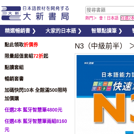
熱門＞
會！日本語
任選2
精選暢銷書 ❯
大家的日本語 ❯
智慧點讀筆 ❯
點此領取
折價券
N3（中級前半）
限量超值套組
72折
起
點讀套組
暢銷套書
加碼快閃10本 全館滿500限時
加價購
任選2本 藍牙智慧筆4800元
任選4本 藍牙智慧筆兩組8160
元