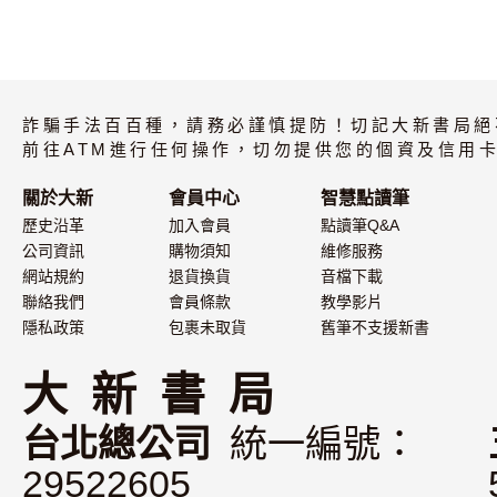
詐騙手法百百種，請務必謹慎提防！切記大新書局絕
前往ATM進行任何操作，切勿提供您的個資及信用卡
關於大新
會員中心
智慧點讀筆
歷史沿革
加入會員
點讀筆Q&A
公司資訊
購物須知
維修服務
網站規約
退貨換貨
音檔下載
聯絡我們
會員條款
教學影片
隱私政策
包裹未取貨
舊筆不支援新書
大 新 書 局
台北總公司
統一編號：
29522605