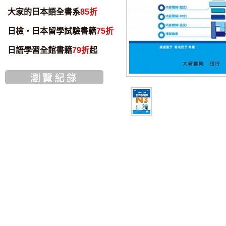
大家的日本語全書系
85折
日檢・日本留學試驗書籍
75折
日語學習全館書籍
79折
起