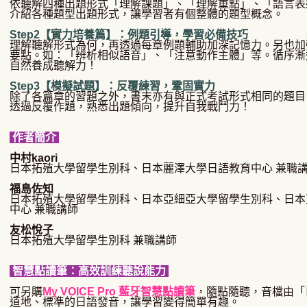
依聽解四種出題形式「理解課題」、「理解重點」、「語言表
介紹各種題型出題形式，讓學習者有個整體的題型概念。
Step2【實力培養篇】：例題引導，學習必備技巧
理解聽解形式為何，再透過每章例題輔助加深記憶力。另也加
要點。如：「辨析相似語音」、「注意動作主體」等。循序漸
自然養成聽解力！
Step3【模擬試題】：反覆練習，鞏固實力
除了各篇章的習題之外，書末亦有與正式考試形式相同的題目
透過反覆作題，熟悉出題傾向，提升自我戰鬥力！
作者簡介
中村kaori
日本拓殖大學留學生別科、日本麗澤大學日語教育中心 兼職
福島佐知
日本拓殖大學留學生別科、日本亞細亞大學留學生別科、日本
中心 兼職講師
友松悅子
日本拓殖大學留學生別科 兼職講師
智慧點讀筆：高效訓練聽說能力
可
另購
My VOICE Pro 藍牙智慧點讀筆
，隨點隨聽，音檔由「
道地、標準的日語發音，讓學習變得簡單有趣。