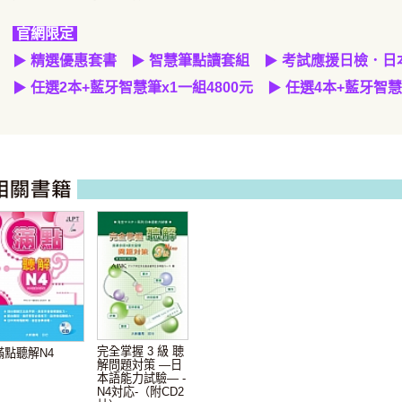
官網限定
▶
精選優惠套書
▶
智慧筆點讀套組
▶
考試應援日檢．日
▶
任選2本
+
藍牙智慧筆
x1
一組
4800元
▶
任選4本+藍牙智慧
完全掌握 3 級 聴
滿點聽解N4
解問題対策 —日
本語能力試驗— -
N4対応-（附CD2