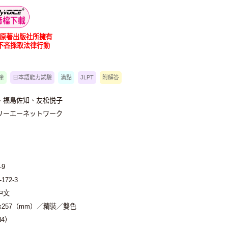
為原著出版社所擁有
不吝採取法律行動
筆
日本語能力試驗
滿點
JLPT
附解答
、福島佐知、友松悦子
リーエーネットワーク
-9
-172-3
中文
2x257（mm）／精裝／雙色
4）