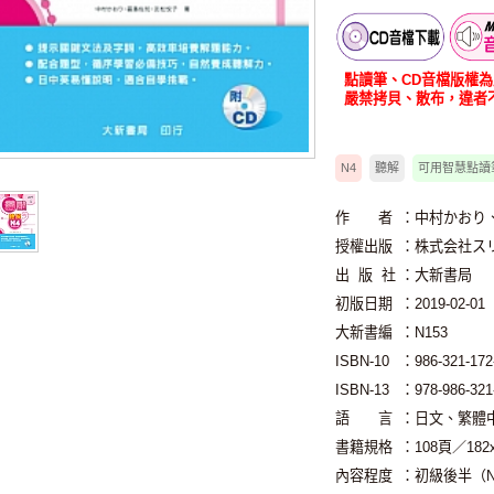
書籍音檔
智慧筆下載
點讀筆、CD音檔版權
嚴禁拷貝、散布，違者
N4
聽解
可用智慧點讀
作 者
：中村かおり
授權出版
：株式会社ス
出 版 社
：大新書局
初版日期
：2019-02-01
大新書編
：N153
ISBN-10
：986-321-172
ISBN-13
：978-986-321
語 言
：日文、繁體
書籍規格
：108頁／18
內容程度
：初級後半（N