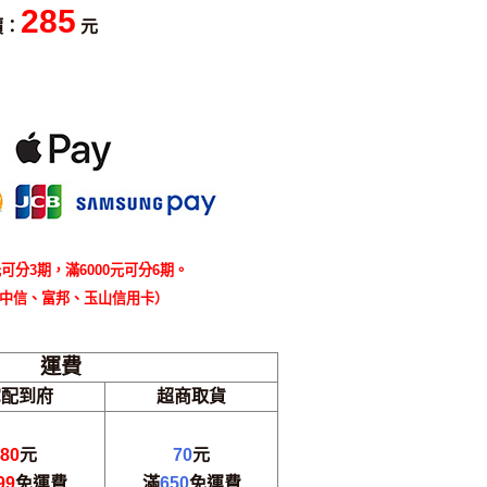
285
價：
元
可分3期，滿6000元可分6期。
中信、富邦、玉山信用卡）
運費
宅配到府
超商取貨
80
元
70
元
99
免運費
滿
650
免運費