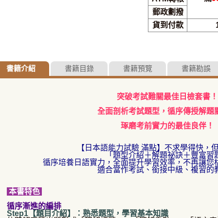
郵政劃撥
貨到付款
書籍介紹
書籍目錄
書籍預覽
書籍勘誤
突破考試難關最佳日檢套書！
全面剖析考試題型，循序傳授解題
琢磨考前實力的最佳良伴！
【日本語能力試驗 滿點】不求學得快，
「題型介紹＋解題祕訣＋豐富習
循序培養日語實力，全面提升學習效率，不再讓您
適合當作考試、銜接中級、複習的
本書特色
循序漸進的編排
Step1【題目介紹】：熟悉題型，學習基本知識