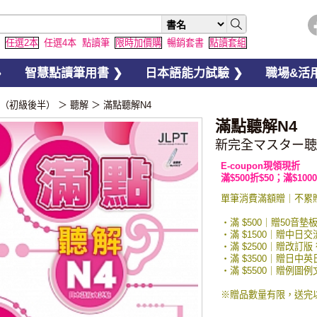
任選2本
任選4本
點讀筆
限時加價購
暢銷套書
點讀套組
❯
智慧點讀筆用書 ❯
日本語能力試驗 ❯
職場&活用
4（初級後半）
＞
聽解
＞
滿點聽解N4
滿點聽解N4
新完全マスター聴
E-coupon現領現折
滿$500折$50；滿$1000
單筆消費滿額贈｜不累
・滿 $500｜贈50音墊
・滿 $1500｜贈中日
・滿 $2500｜贈改訂版
・滿 $3500｜贈日中
・滿 $5500｜贈例
※贈品數量有限，送完