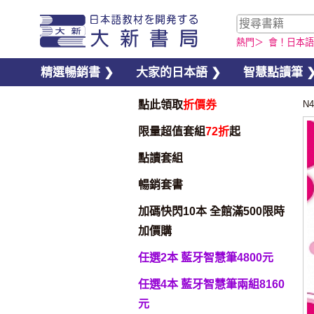
熱門＞
會！日本語
精選暢銷書 ❯
大家的日本語 ❯
智慧點讀筆 
點此領取
折價券
N
限量超值套組
72折
起
點讀套組
暢銷套書
加碼快閃10本 全館滿500限時
加價購
任選2本 藍牙智慧筆4800元
任選4本 藍牙智慧筆兩組8160
元