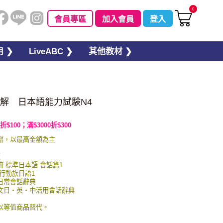
0
會員專區
加入會員
登入
 ❯
LiveABC ❯
其他教材 ❯
解 日本語能力試験N4
折$100；滿$3000折$300
贈，以最高金額為主
板
交流 標準日本語 會話篇1
 行動族日語1
英日常會話辭典
圖例文日・英・中活用會話辭典
以等值商品替代。