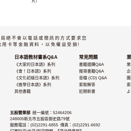
片）
書局絕不會以電話或簡訊的方式要求您
信用卡等金融資料，以免權益受損!
日本語教材書系Q&A
常見問題
《大家的日本語》系列
書籍選購Q&A
業
《會！日本語》系列
搜尋書籍Q&A
企
《文化初級日本語》系列
音檔 (CD) Q&A
團
《進學日本語》系列
索取解答
索
其他書籍
近期新書
よ
五股營業部
統一編號：52464206
248005新北市五股區御史路79號
服務電話：(02)2291-6855 傳真：(02)2291-6692