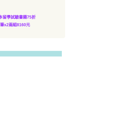
本留學試驗書籍75折
筆x2兩組8160元