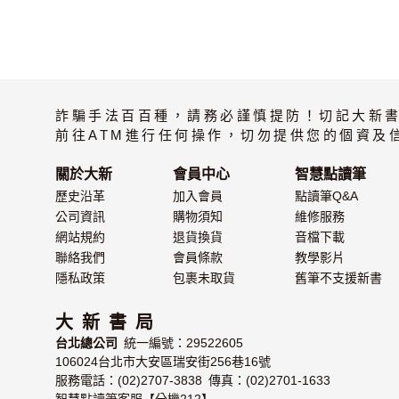
詐騙手法百百種，請務必謹慎提防！切記大新
前往ATM進行任何操作，切勿提供您的個資及
關於大新
會員中心
智慧點讀筆
歷史沿革
加入會員
點讀筆Q&A
公司資訊
購物須知
維修服務
網站規約
退貨換貨
音檔下載
聯絡我們
會員條款
教學影片
隱私政策
包裹未取貨
舊筆不支援新書
大 新 書 局
台北總公司
統一編號：29522605
106024台北市大安區瑞安街256巷16號
服務電話：(02)2707-3838 傳真：(02)2701-1633