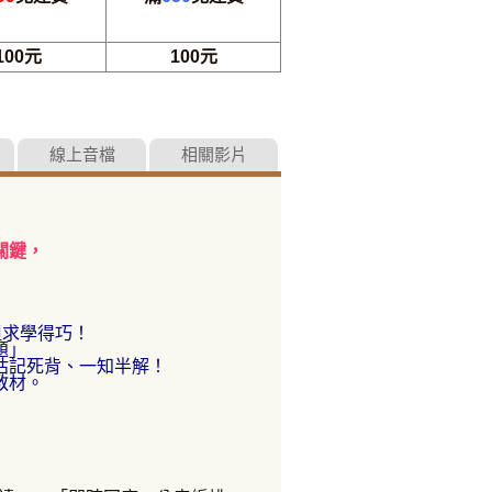
100元
100元
線上音檔
相關影片
關鍵，
但求學得巧！
題」
枯記死背、一知半解！
教材。