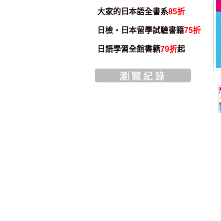
大家的日本語全書系
85折
日檢・日本留學試驗書籍
75折
日語學習全館書籍
79折
起