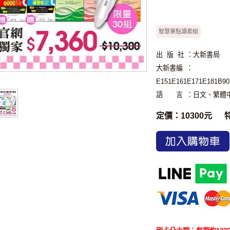
智慧筆點讀套組
出 版 社
：大新書局
大新書編
：
E151E161E171E181B90
語 言
：日文、繁體
定價：10300元
加入購物車