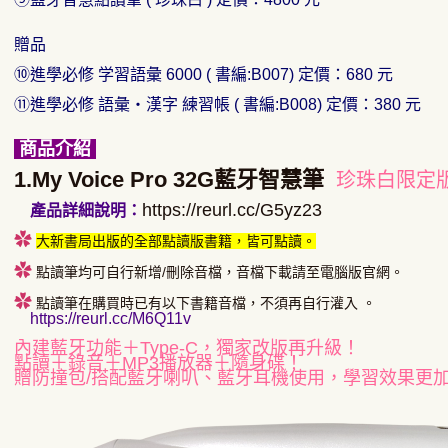
贈品
⑩進學必修 学習語彙 6000 ( 書編:B007) 定價：680 元
⑪進學必修 語彙・漢字 練習帳 ( 書編:B008) 定價：380 元
商品介紹
1.My Voice Pro 32G藍牙智慧筆
珍珠白限定
https://reurl.cc/G5yz23
產品詳細說明：
✿
大新書局出版的全部點讀版書籍，皆可點讀。
✿
點讀筆均可自行新增/刪除音檔，音檔下載請至電腦版官網。
✿
點讀筆在購買時已有以下書籍音檔，不須再自行灌入 。
https://reurl.cc/M6Q11v
內建藍牙功能＋Type-C，獨家改版再升級！
點讀＋錄音＋MP3播放器＋隨身碟！
贈防撞包/搭配藍牙喇叭、藍牙耳機使用，學習效果更