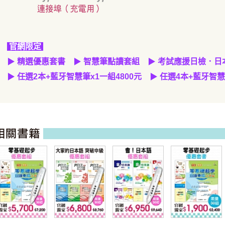
官網限定
▶
精選優惠套書
▶
智慧筆點讀套組
▶
考試應援日檢．日
▶
任選2本
+
藍牙智慧筆
x1
一組
4800元
▶
任選4本+藍牙智慧
零基礎起步日語
大家的日本語 突
會！日本語藍牙
零基礎起步日語