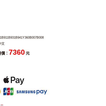
1B911B931B941Y360B007B008
中文
7360
特價：
元