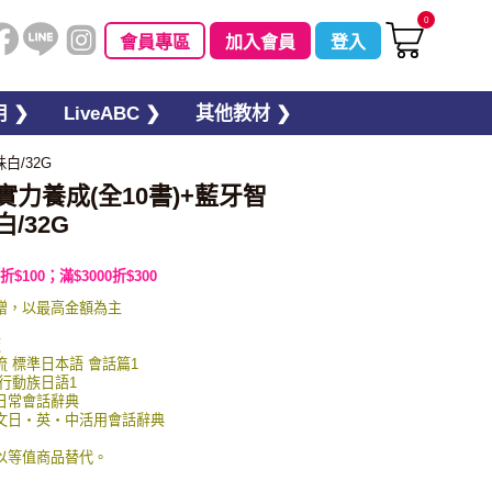
0
會員專區
加入會員
登入
 ❯
LiveABC ❯
其他教材 ❯
白/32G
實力養成(全10書)+藍牙智
/32G
折$100；滿$3000折$300
贈，以最高金額為主
板
交流 標準日本語 會話篇1
 行動族日語1
英日常會話辭典
圖例文日・英・中活用會話辭典
以等值商品替代。