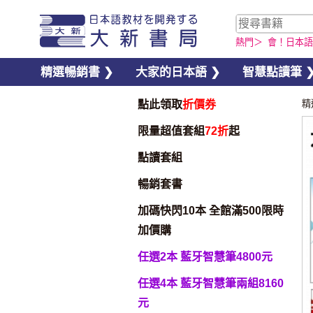
熱門＞
會！日本語
精選暢銷書 ❯
大家的日本語 ❯
智慧點讀筆 
點此領取
折價券
精
限量超值套組
72折
起
點讀套組
暢銷套書
加碼快閃10本 全館滿500限時
加價購
任選2本 藍牙智慧筆4800元
任選4本 藍牙智慧筆兩組8160
元