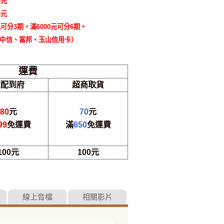
6元
3元
可分3期，滿6000元可分6期。
中信、富邦、玉山信用卡）
運費
宅配到府
超商取貨
80
元
70
元
99
免運費
滿
650
免運費
100元
100元
線上音檔
相關影片