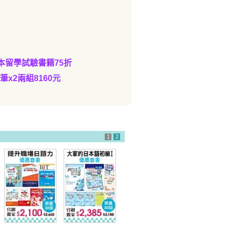
本留學試驗書籍75折
筆x2兩組8160元
1
2
提升職場日語力
大家的日本語初