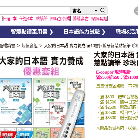
任選2本
任選4本
點讀筆
限時加價購
暢銷套書
點讀套組
❯
智慧點讀筆用書 ❯
日本語能力試驗 ❯
職場&活用
選暢銷書
＞
超值套組
＞
大家的日本語 實力養成(全10書)+藍牙智慧點讀筆 珍珠
大家的日本語 
慧點讀筆 珍珠白
E-coupon現領現折
滿$500折$50；滿$1000
單筆消費滿額贈｜不累
・滿 $500｜贈50音墊
・滿 $1500｜贈中日
・滿 $2500｜贈改訂版
・滿 $3500｜贈日中
・滿 $5500｜贈例
※贈品數量有限，送完