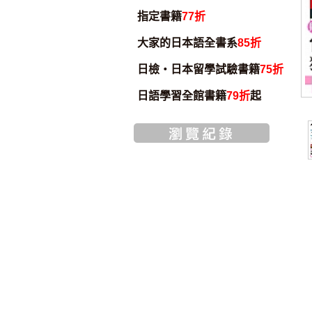
指定書籍
77折
大家的日本語全書系
85折
日檢・日本留學試驗書籍
75折
日語學習全館書籍
79折
起