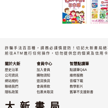
新・楽しい子供
新・楽しい
の日本語
の日本語 (全
書)+My VOI
Pro 藍牙智
讀筆套組 珍
詐騙手法百百種，請務必謹慎提防！切記大新書局絕
白/32G(Typ
電版)
前往ATM進行任何操作，切勿提供您的個資及信用卡
關於大新
會員中心
智慧點讀筆
歷史沿革
加入會員
點讀筆Q&A
公司資訊
購物須知
維修服務
網站規約
退貨換貨
音檔下載
聯絡我們
會員條款
教學影片
隱私政策
包裹未取貨
舊筆不支援新書
大 新 書 局