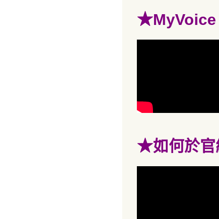
★
MyVoi
★
如何於官