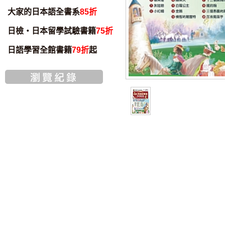
大家的日本語全書系
85折
日檢・日本留學試驗書籍
75折
日語學習全館書籍
79折
起
智慧筆下載