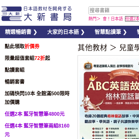
熱門＞
會！日本語
任選2
精選暢銷書 ❯
大家的日本語 ❯
智慧點讀筆 ❯
點此領取
折價券
其他教材
＞
兒童
限量超值套組
72折
起
點讀套組
暢銷套書
加碼快閃10本 全館滿500限時
加價購
任選2本 藍牙智慧筆4800元
任選4本 藍牙智慧筆兩組8160
元