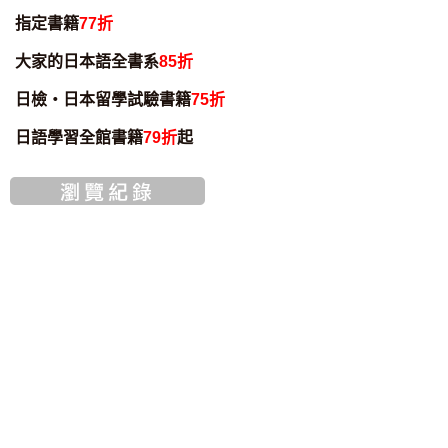
指定書籍
77折
大家的日本語全書系
85折
日檢・日本留學試驗書籍
75折
日語學習全館書籍
79折
起