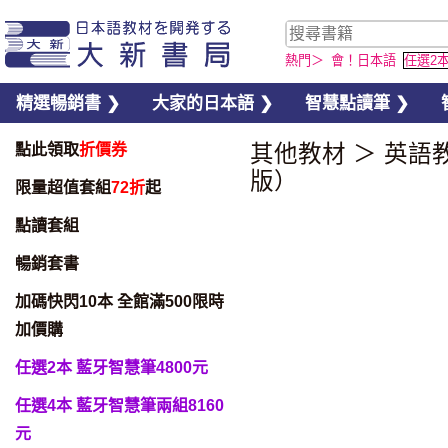
熱門＞
會！日本語
任選2
精選暢銷書 ❯
大家的日本語 ❯
智慧點讀筆 ❯
點此領取
折價券
其他教材
＞
英語
版）
限量超值套組
72折
起
點讀套組
暢銷套書
加碼快閃10本 全館滿500限時
加價購
任選2本 藍牙智慧筆4800元
任選4本 藍牙智慧筆兩組8160
元