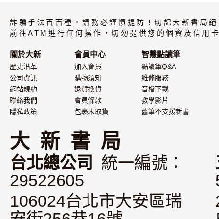
詐騙手法百百種，請務必謹慎提防！切記大新書局絕
前往ATM進行任何操作，切勿提供您的個資及信用卡
關於大新
會員中心
智慧點讀筆
歷史沿革
加入會員
點讀筆Q&A
公司資訊
購物須知
維修服務
網站規約
退貨換貨
音檔下載
聯絡我們
會員條款
教學影片
隱私政策
包裹未取貨
舊筆不支援新書
大 新 書 局
台北總公司
統一編號：
29522605
106024台北市大安區瑞
安街256巷16號