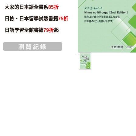
大家的日本語全書系
85折
日檢・日本留學試驗書籍
75折
日語學習全館書籍
79折
起