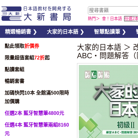
熱門＞
會！日本語
任選2
精選暢銷書 ❯
大家的日本語 ❯
智慧點讀筆 ❯
點此領取
折價券
大家的日本語
＞
ABC・問題解答
限量超值套組
72折
起
點讀套組
暢銷套書
加碼快閃10本 全館滿500限時
加價購
任選2本 藍牙智慧筆4800元
任選4本 藍牙智慧筆兩組8160
元