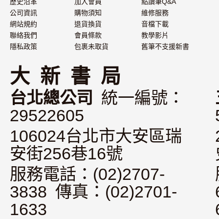
歷史沿革
加入會員
點讀筆Q&A
公司資訊
購物須知
維修服務
網站規約
退貨換貨
音檔下載
聯絡我們
會員條款
教學影片
隱私政策
包裹未取貨
舊筆不支援新書
大 新 書 局
台北總公司
統一編號：
29522605
106024台北市大安區瑞
安街256巷16號
服務電話：(02)2707-
3838 傳真：(02)2701-
1633