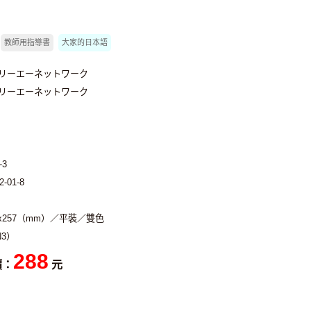
教師用指導書
大家的日本語
スリーエーネットワーク
スリーエーネットワーク
-3
2-01-8
2x257（mm）／平裝／雙色
3）
288
價：
元