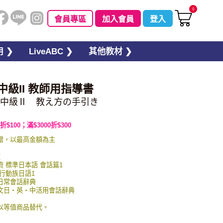
0
會員專區
加入會員
登入
 ❯
LiveABC ❯
其他教材 ❯
中級II 教師用指導書
中級Ⅱ 教え方の手引き
折$100；滿$3000折$300
贈，以最高金額為主
板
交流 標準日本語 會話篇1
 行動族日語1
英日常會話辭典
圖例文日・英・中活用會話辭典
以等值商品替代。