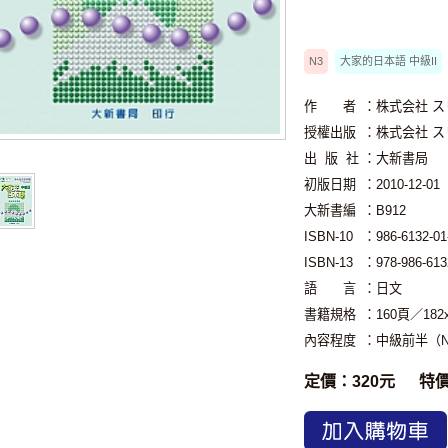
N3
大家的日本語 中級II
作 者
：株式会社 
授權出版
：株式会社 
出 版 社
：大新書局
初版日期
：2010-12-01
大新書編
：B912
ISBN-10
：986-6132-01
ISBN-13
：978-986-613
語 言
：日文
書籍規格
：160頁／18
內容程度
：中級前半（N
定價：320元
特
加入購物車