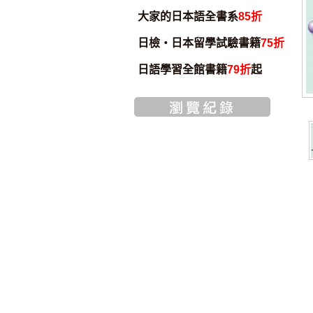
大家的日本語全書系
85折
日檢・日本留學試驗書籍
75折
日語學習全館書籍
79折
起