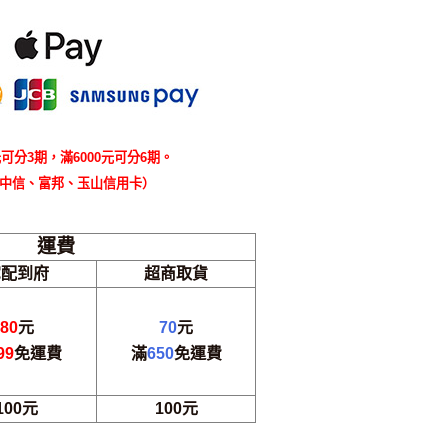
可分3期，滿6000元可分6期。
中信、富邦、玉山信用卡）
運費
宅配到府
超商取貨
80
元
70
元
99
免運費
滿
650
免運費
100元
100元