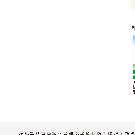
詐騙手法百百種，請務必謹慎提防！切記大新