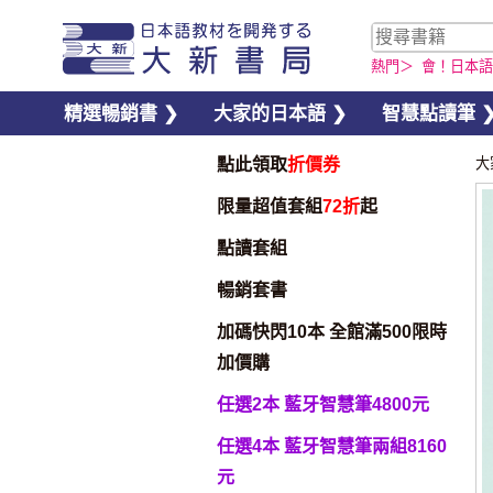
熱門＞
會！日本語
精選暢銷書 ❯
大家的日本語 ❯
智慧點讀筆 
點此領取
折價券
大
限量超值套組
72折
起
點讀套組
暢銷套書
加碼快閃10本 全館滿500限時
加價購
任選2本 藍牙智慧筆4800元
任選4本 藍牙智慧筆兩組8160
元