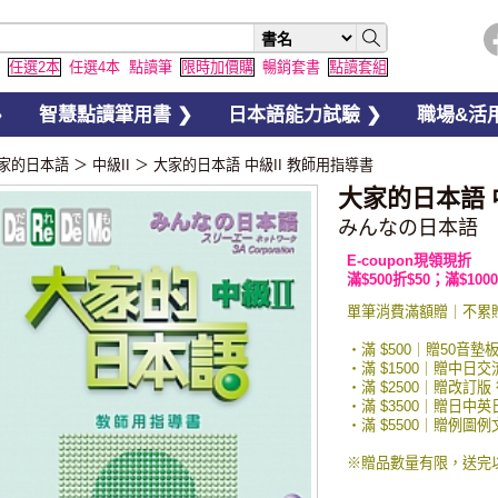
任選2本
任選4本
點讀筆
限時加價購
暢銷套書
點讀套組
❯
智慧點讀筆用書 ❯
日本語能力試驗 ❯
職場&活用
家的日本語
＞
中級II
＞
大家的日本語 中級II 教師用指導書
大家的日本語 
みんなの日本語 
E-coupon現領現折
滿$500折$50；滿$1000
單筆消費滿額贈｜不累
・滿 $500｜贈50音墊
・滿 $1500｜贈中日
・滿 $2500｜贈改訂版
・滿 $3500｜贈日中
・滿 $5500｜贈例
※贈品數量有限，送完