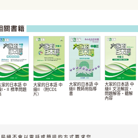
大家的日本語 中
大家的日本語 中
大家的日本語 中
大家的日本語 中
級II 教師用指導
級II 文法解說・
級I・II 標準問題
級II （附CD1
書
問題解答・聽解
集
片）
內容
書局絕不會以電話或簡訊的方式要求您