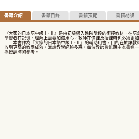
書籍介紹
書籍目錄
書籍預覽
書籍勘誤
『大家的日本語中級Ⅰ･Ⅱ』是由初級邁入進階階段的銜接教材，在語
學習者在記憶、理解上需要加倍用心，教師在備課及授課時也必須更加
本書作為『大家的日本語中級Ⅰ･Ⅱ』的輔助用書，目的在於讓教
收到更高的教學成效，無論教學經驗多寡，每位教師皆能藉由本書進一
為授課時的參考。