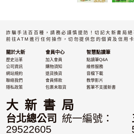
新文化日本語 初
新文化日本語
級4 有聲CD版
級2 有聲CD
（不附書）
（不附書）
詐騙手法百百種，請務必謹慎提防！切記大新書局絕
前往ATM進行任何操作，切勿提供您的個資及信用卡
關於大新
會員中心
智慧點讀筆
歷史沿革
加入會員
點讀筆Q&A
公司資訊
購物須知
維修服務
網站規約
退貨換貨
音檔下載
聯絡我們
會員條款
教學影片
隱私政策
包裹未取貨
舊筆不支援新書
大 新 書 局
台北總公司
統一編號：
29522605