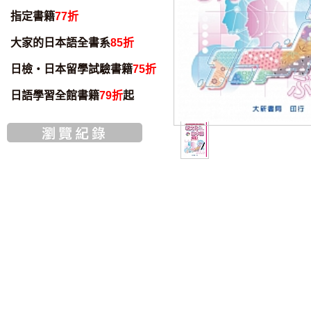
指定書籍
77折
大家的日本語全書系
85折
日檢・日本留學試驗書籍
75折
日語學習全館書籍
79折
起
智慧筆下載