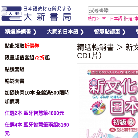
熱門＞
會！日本語
任選2
精選暢銷書 ❯
大家的日本語 ❯
智慧點讀筆 ❯
點此領取
折價券
精選暢銷書
＞
新
CD1片）
限量超值套組
72折
起
點讀套組
暢銷套書
加碼快閃10本 全館滿500限時
加價購
任選2本 藍牙智慧筆4800元
任選4本 藍牙智慧筆兩組8160
元