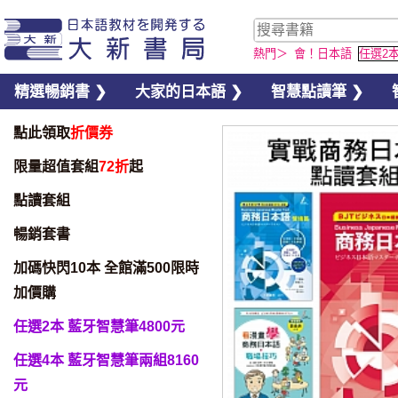
熱門＞
會！日本語
任選2
精選暢銷書 ❯
大家的日本語 ❯
智慧點讀筆 ❯
點此領取
折價券
限量超值套組
72折
起
點讀套組
暢銷套書
加碼快閃10本 全館滿500限時
加價購
任選2本 藍牙智慧筆4800元
任選4本 藍牙智慧筆兩組8160
元