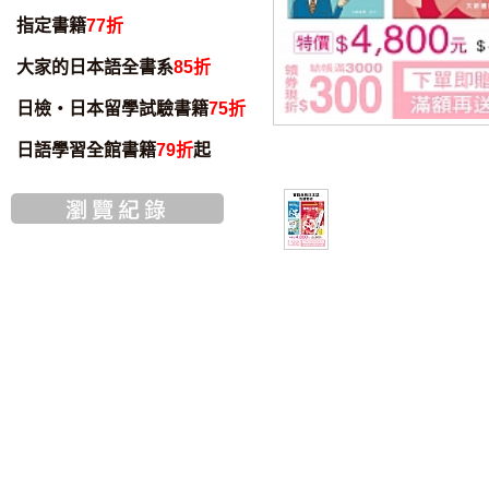
指定書籍
77折
大家的日本語全書系
85折
日檢・日本留學試驗書籍
75折
日語學習全館書籍
79折
起