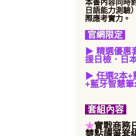
本書內容同時對
日語能力測驗
際應考實力。
官網限定
▶
精選優惠
援日檢．日本
▶
任選2本
+
+藍牙智慧筆x
套組內容
★
實戰商務日本
慧點讀筆套組 