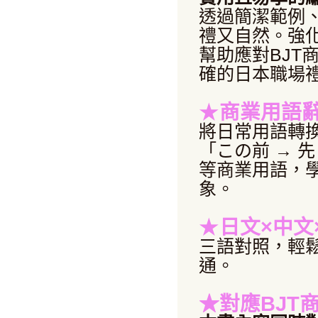
透過簡潔範例
禮又自然。強
幫助應對BJT
確的日本職場
★
商業用語
將日常用語轉
「この前 → 
等商業用語，
象。
★
日文×中文
三語對照，輕
通。
★對應BJT