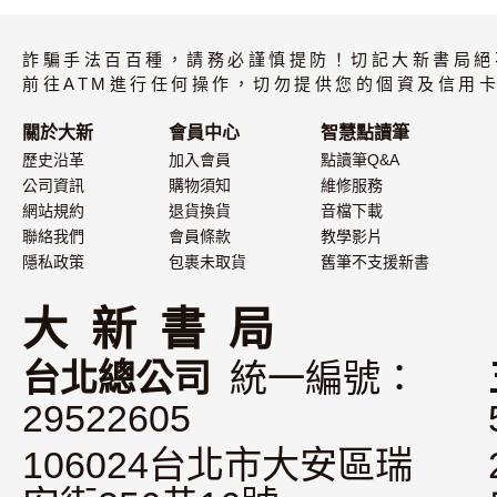
詐騙手法百百種，請務必謹慎提防！切記大新書局絕
前往ATM進行任何操作，切勿提供您的個資及信用卡
關於大新
會員中心
智慧點讀筆
歷史沿革
加入會員
點讀筆Q&A
公司資訊
購物須知
維修服務
網站規約
退貨換貨
音檔下載
聯絡我們
會員條款
教學影片
隱私政策
包裹未取貨
舊筆不支援新書
大 新 書 局
台北總公司
統一編號：
29522605
106024台北市大安區瑞