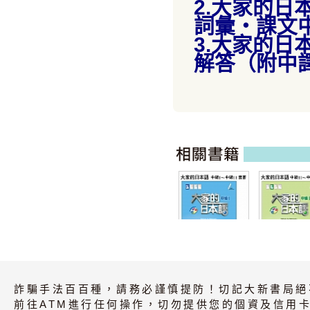
2.大家的日
詞彙・課文
3.大家的日
解答（附中
大家的日本語 中
大家的日本語 
詐騙手法百百種，請務必謹慎提防！切記大新書局絕
級 I ～ II( 全 3 書
IV 中級 ( 全 
) 套書
) 套書
前往ATM進行任何操作，切勿提供您的個資及信用卡