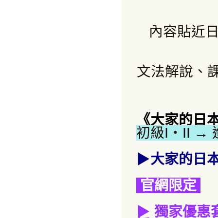
內容貼近
文法解說、
《大家的日
初級I・II →
▶
大家的日本
官網限定
▶
獨家優惠