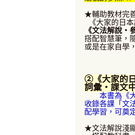
★輔助教材完
《大家的日本語
《文法解說・
搭配智慧筆，
或是在家自學
②《大家的日
詞彙・課文
本書為《大家
收錄各課「文
配學習，可奠
★文法解說淺