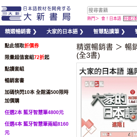
熱門＞
會！日本語
任選2
精選暢銷書 ❯
大家的日本語 ❯
智慧點讀筆 ❯
點此領取
折價券
精選暢銷書
＞
暢
(全3書)
限量超值套組
72折
起
點讀套組
暢銷套書
加碼快閃10本 全館滿500限時
加價購
任選2本 藍牙智慧筆4800元
任選4本 藍牙智慧筆兩組8160
元