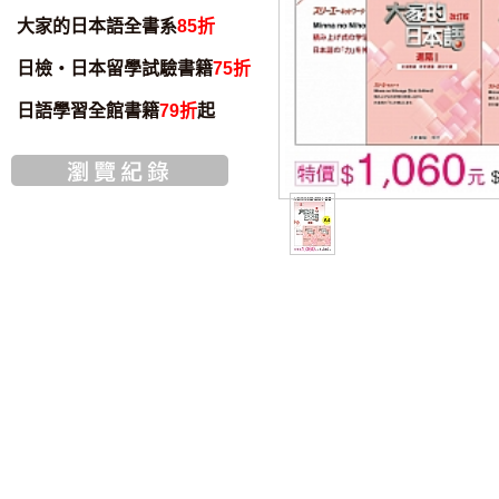
大家的日本語全書系
85折
日檢・日本留學試驗書籍
75折
日語學習全館書籍
79折
起