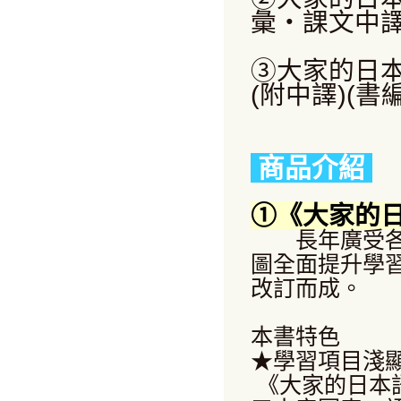
彙・課文中譯(書
③大家的日
(附中譯)(書編
商品介紹
①《大家的日
長年廣受各大
圖全面提升學
改訂而成。
本書特色
★學習項目淺
《大家的日本語