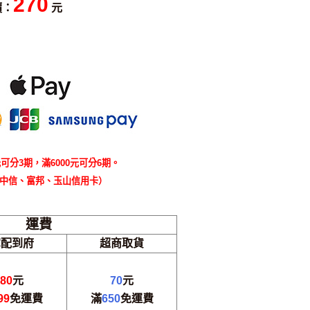
270
價：
元
可分3期，滿6000元可分6期。
中信、富邦、玉山信用卡）
運費
宅配到府
超商取貨
80
元
70
元
99
免運費
滿
650
免運費