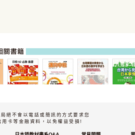
日檢N2必勝套書
邁向中級 改訂版
台湾華語の発音
台湾から見た日
(全6書)
から日本語の漢
本事情 言語・文
書局絕不會以電話或簡訊的方式要求您
字を学ぼう
化編
信用卡等金融資料，以免權益受損!
日本語教材書系Q&A
常見問題