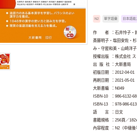
N2
單字語彙
日本語能
作 者
：石井怜子・
斎藤明子・塩田安佐・杉
み・守屋和美・山崎洋子
授權出版
：株式会社 
出 版 社
：大新書局
初版日期
：2012-04-01
再刷日期
：2021-05-01
大新書編
：N049
ISBN-10
：986-6132-68
ISBN-13
：978-986-613
語 言
：日文
書籍規格
：256頁／18
內容程度
：N2（中級後