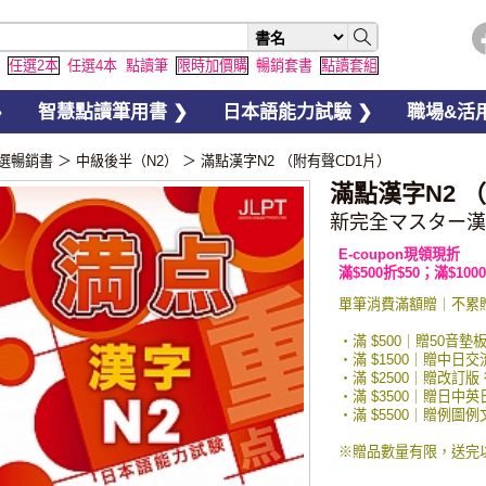
任選2本
任選4本
點讀筆
限時加價購
暢銷套書
點讀套組
❯
智慧點讀筆用書 ❯
日本語能力試驗 ❯
職場&活用
選暢銷書
＞
中級後半（N2）
＞
滿點漢字N2 （附有聲CD1片）
滿點漢字N2 
新完全マスター漢
E-coupon現領現折
滿$500折$50；滿$1000
單筆消費滿額贈｜不累
・滿 $500｜贈50音墊
・滿 $1500｜贈中日
・滿 $2500｜贈改訂版
・滿 $3500｜贈日中
・滿 $5500｜贈例
※贈品數量有限，送完