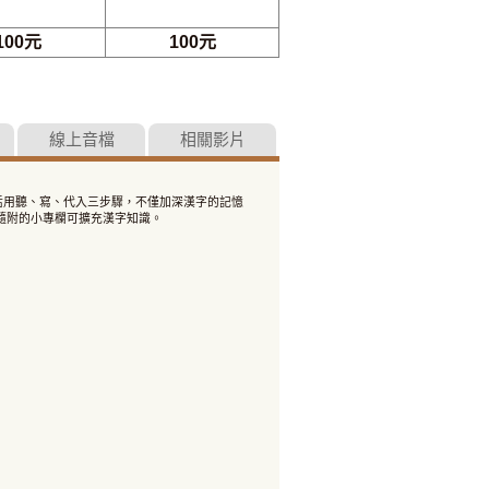
100元
100元
線上音檔
相關影片
中活用聽、寫、代入三步驟，不僅加深漢字的記憶
隨附的小專欄可擴充漢字知識。