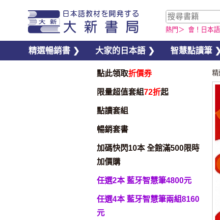
熱門＞
會！日本語
精選暢銷書 ❯
大家的日本語 ❯
智慧點讀筆 
點此領取
折價券
精
限量超值套組
72折
起
點讀套組
暢銷套書
加碼快閃10本 全館滿500限時
加價購
任選2本 藍牙智慧筆4800元
任選4本 藍牙智慧筆兩組8160
元