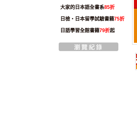
大家的日本語全書系
85折
日檢・日本留學試驗書籍
75折
日語學習全館書籍
79折
起