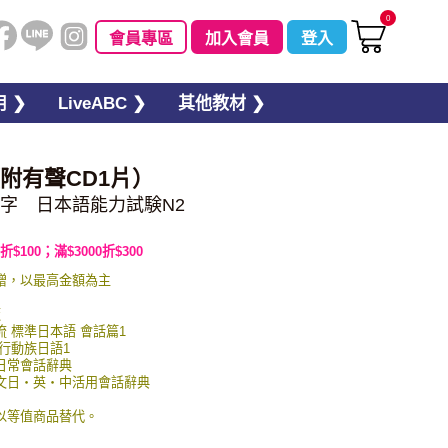
0
會員專區
加入會員
登入
 ❯
LiveABC ❯
其他教材 ❯
（附有聲CD1片）
字 日本語能力試験N2
折$100；滿$3000折$300
贈，以最高金額為主
板
交流 標準日本語 會話篇1
 行動族日語1
英日常會話辭典
圖例文日・英・中活用會話辭典
以等值商品替代。