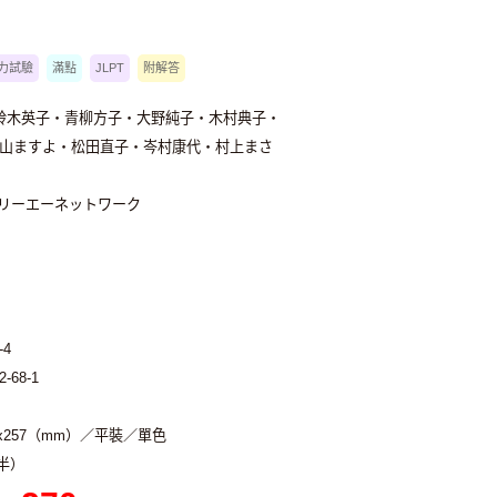
力試驗
滿點
JLPT
附解答
鈴木英子・青柳方子・大野純子・木村典子・
山ますよ・松田直子・岑村康代・村上まさ
スリーエーネットワーク
-4
2-68-1
2x257（mm）／平裝／單色
半）