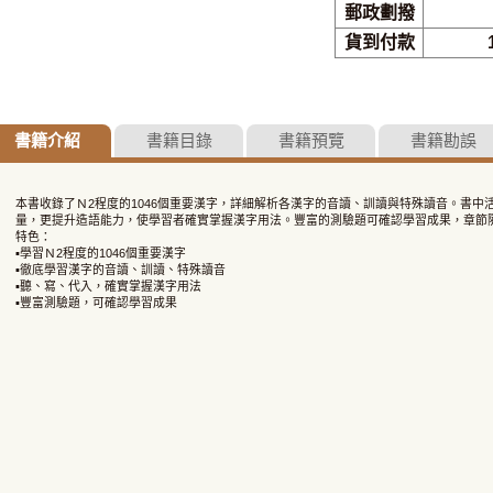
郵政劃撥
貨到付款
書籍介紹
書籍目錄
書籍預覽
書籍勘誤
本書收錄了Ｎ2程度的1046個重要漢字，詳細解析各漢字的音讀、訓讀與特殊讀音。書
量，更提升造語能力，使學習者確實掌握漢字用法。豐富的測驗題可確認學習成果，章節
特色：
▪學習Ｎ2程度的1046個重要漢字
▪徹底學習漢字的音讀、訓讀、特殊讀音
▪聽、寫、代入，確實掌握漢字用法
▪豐富測驗題，可確認學習成果