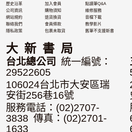
歷史沿革
加入會員
點讀筆Q&A
公司資訊
購物須知
維修服務
網站規約
退貨換貨
音檔下載
聯絡我們
會員條款
教學影片
隱私政策
包裹未取貨
舊筆不支援新書
大 新 書 局
台北總公司
統一編號：
29522605
106024台北市大安區瑞
安街256巷16號
服務電話：(02)2707-
3838 傳真：(02)2701-
1633