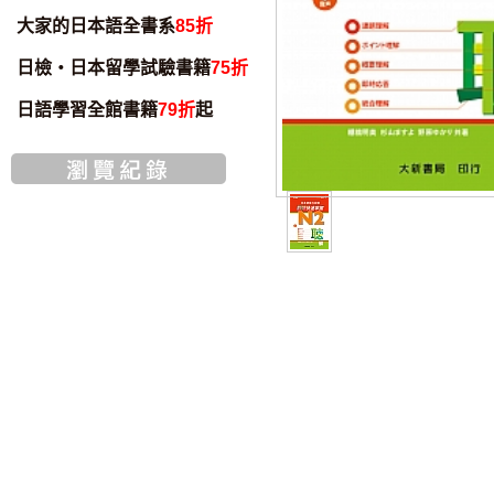
大家的日本語全書系
85折
日檢・日本留學試驗書籍
75折
日語學習全館書籍
79折
起
書籍音檔