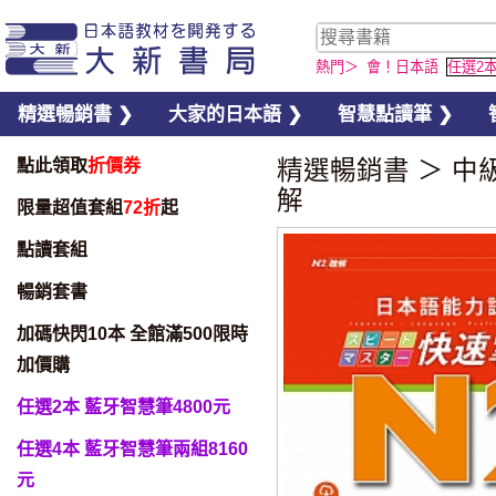
熱門＞
會！日本語
任選2
精選暢銷書 ❯
大家的日本語 ❯
智慧點讀筆 ❯
點此領取
折價券
精選暢銷書
＞
中
解
限量超值套組
72折
起
點讀套組
暢銷套書
加碼快閃10本 全館滿500限時
加價購
任選2本 藍牙智慧筆4800元
任選4本 藍牙智慧筆兩組8160
元