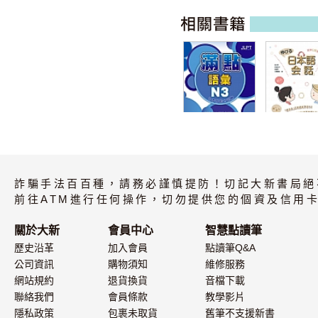
滿點語彙N3
伸びる日本
話 延伸日語
力
詐騙手法百百種，請務必謹慎提防！切記大新書局絕
前往ATM進行任何操作，切勿提供您的個資及信用卡
關於大新
會員中心
智慧點讀筆
歷史沿革
加入會員
點讀筆Q&A
公司資訊
購物須知
維修服務
網站規約
退貨換貨
音檔下載
聯絡我們
會員條款
教學影片
隱私政策
包裹未取貨
舊筆不支援新書