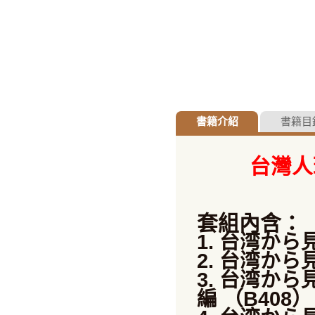
書籍介紹
書籍目
台灣人
套組內含：
1. 台湾から
2. 台湾から
3. 台湾か
編 （B408）