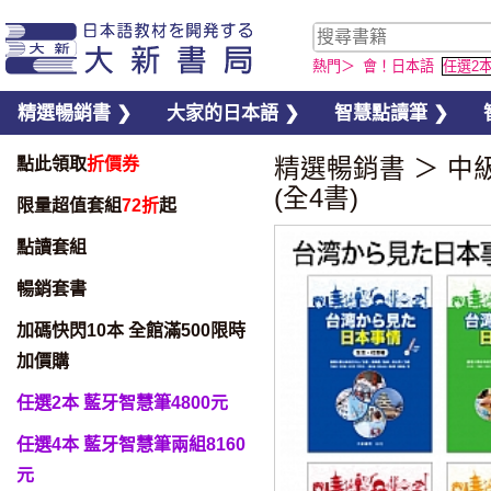
熱門＞
會！日本語
任選2
精選暢銷書 ❯
大家的日本語 ❯
智慧點讀筆 ❯
點此領取
折價券
精選暢銷書
＞
中
(全4書)
限量超值套組
72折
起
點讀套組
暢銷套書
加碼快閃10本 全館滿500限時
加價購
任選2本 藍牙智慧筆4800元
任選4本 藍牙智慧筆兩組8160
元