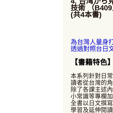
4. 台湾か
技術 （B40
(共4本書)
為台灣人量身
透過對照台日
【書籍特色
本系列針對日常
讀者從台灣的角
除了各課主述內
小常識等專欄加
全書以日文撰寫
學習及延伸閱讀