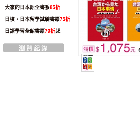
大家的日本語全書系
85折
日檢・日本留學試驗書籍
75折
日語學習全館書籍
79折
起