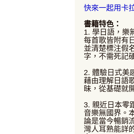
快來一起用卡拉
書籍特色：
1. 學日語，樂
每首歌皆附有
並清楚標注假
字，不需死記
2. 體驗日式美
藉由理解日語
昧，從基礎就
3. 親近日本零
音樂無國界。
論是當今暢銷
灣人耳熟能詳