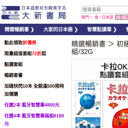
熱門＞
會！日本語
任選2
精選暢銷書 ❯
大家的日本語 ❯
智慧點讀筆 ❯
點此領取
折價券
精選暢銷書
＞
初
組/32G
限量超值套組
72折
起
點讀套組
暢銷套書
加碼快閃10本 全館滿500限時
加價購
任選2本 藍牙智慧筆4800元
任選4本 藍牙智慧筆兩組8160
元