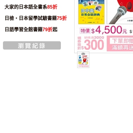
大家的日本語全書系
85折
日檢・日本留學試驗書籍
75折
日語學習全館書籍
79折
起