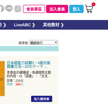
0
會員專區
加入會員
登入
 ❯
LiveABC ❯
其他教材 ❯
排序依
日本語能力試験3・4級対象
語彙文法—20のテーマ
本書由20課構成，各課按照主題
的內容，以「語彙」、「文法」
單元的順序編排。以生活
定價：220元
特價：
165
元