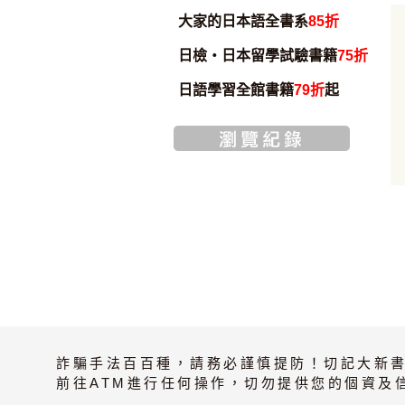
大家的日本語全書系
85折
日檢・日本留學試驗書籍
75折
日語學習全館書籍
79折
起
加入購物車
詐騙手法百百種，請務必謹慎提防！切記大新
前往ATM進行任何操作，切勿提供您的個資及