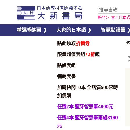
熱門＞
會！日本語
精選暢銷書 ❯
大家的日本語 ❯
智慧點讀筆 
點此領取
折價券
N
限量超值套組
72折
起
點讀套組
暢銷套書
加碼快閃10本 全館滿500限時
加價購
任選2本 藍牙智慧筆4800元
加入購物車
任選4本 藍牙智慧筆兩組8160
元