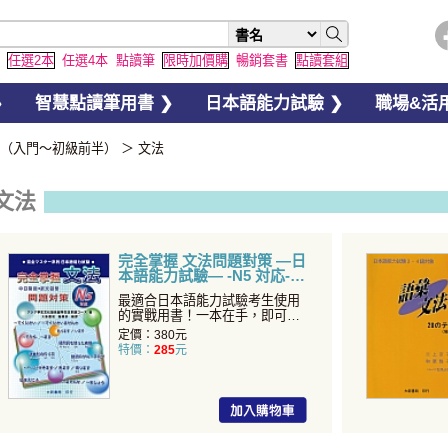
任選2本
任選4本
點讀筆
限時加價購
暢銷套書
點讀套組
❯
智慧點讀筆用書 ❯
日本語能力試驗 ❯
職場&活用
5（入門〜初級前半）
＞
文法
文法
完全掌握 文法問題對策 —日
本語能力試驗— -N5 対応-
最適合日本語能力試驗考生使用
的實戰用書！一本在手，即可
「完全掌握」N4、N5文法
定價：380元
特價：
285
元