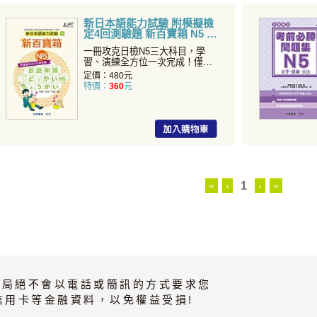
新日本語能力試驗 附模擬檢
定4回測驗題 新百寶箱 N5
一冊攻克日檢N5三大科目，學
習、演練全方位一次完成！僅此
一冊即可掌握「日檢N5重
定價：480元
特價：
360
元
«
‹
1
›
»
書局絕不會以電話或簡訊的方式要求您
信用卡等金融資料，以免權益受損!