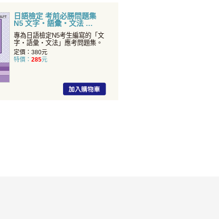
日語檢定 考前必勝問題集
N5 文字・語彙・文法
專為日語檢定N5考生編寫的「文
字・語彙・文法」應考問題集。
定價：380元
特價：
285
元