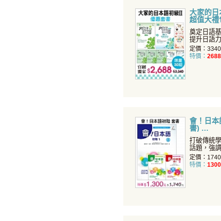
大家的日本語
超值大禮
奠定日語
提升日語
定價：334
特價：
2688
會！日本語初
書)
打破傳統
話題，強
知識！
定價：174
特價：
1300