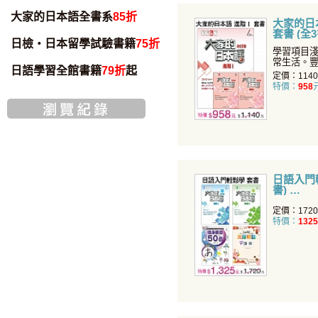
大家的日本語全書系
85折
大家的日本
套書 (全
日檢・日本留學試驗書籍
75折
學習項目
常生活。
日語學習全館書籍
79折
起
面提升您
定價：114
特價：
958
日語入門輕
書)
定價：172
特價：
1325