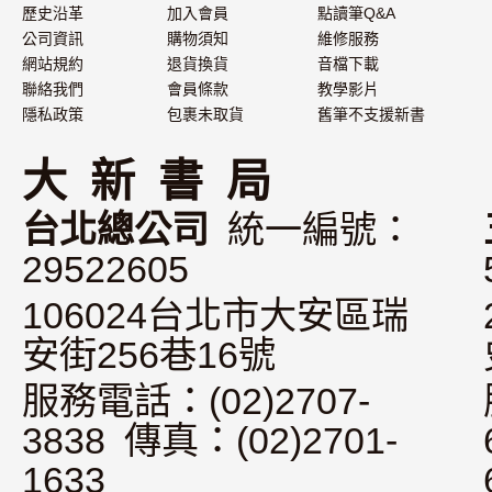
歷史沿革
加入會員
點讀筆Q&A
公司資訊
購物須知
維修服務
網站規約
退貨換貨
音檔下載
聯絡我們
會員條款
教學影片
隱私政策
包裹未取貨
舊筆不支援新書
大 新 書 局
台北總公司
統一編號：
29522605
106024台北市大安區瑞
安街256巷16號
服務電話：(02)2707-
3838 傳真：(02)2701-
1633