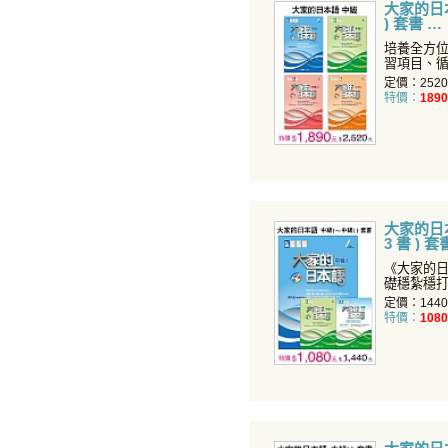
大家的日本
) 套書
培養全方位
習項目、
從基礎的
定價：252
特價：
1890
大家的日本語
3 書 ) 
《大家的
礎穩紮穩
養您聽說
定價：144
特價：
1080