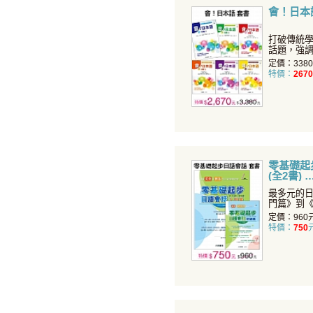
會！日本語
打破傳統
話題，強
知識！
定價：338
特價：
2670
零基礎起步
(全2書)
最多元的日
門篇》到《
式學習，
定價：960
特價：
750