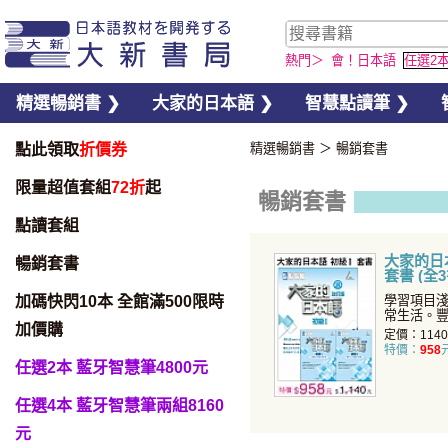
熱門＞
會！日本語
任選2
精選暢銷書 ❯
大家的日本語 ❯
智慧點讀筆 ❯
點此領取
折價券
精選暢銷書
＞
暢銷套書
限量超值套組
72折
起
暢銷套書
點讀套組
大家的日本
暢銷套書
套書 (全
加碼快閃10本 全館滿500限時
學習項目
常生活。
加價購
面提升您
定價：114
特價：
958
任選2本 藍牙智慧筆4800元
任選4本 藍牙智慧筆兩組8160
元