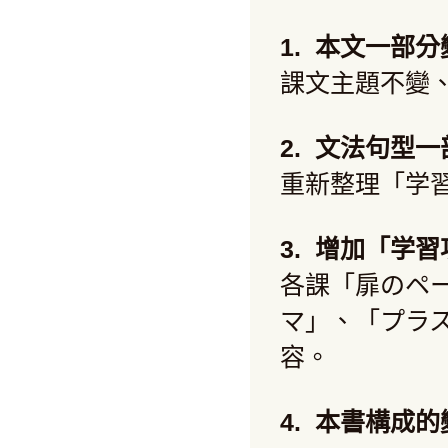
1. 本文一部分
課文主題不變
2. 文法句型
重新整理「学
3. 增加「学
各課「扉のペ
マ」、「プラ
容。
4. 本書構成的