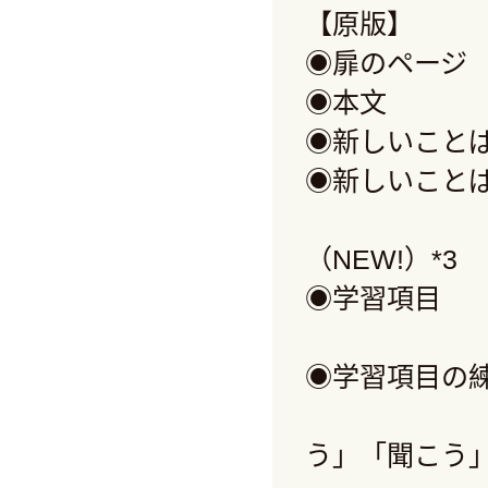
【原版
◉扉のペー
◉本文
◉新しいこ
◉新しいこと
（
NEW!
）
*3
◉学習項
文法
◉学習項目の
基本
う」「聞こう