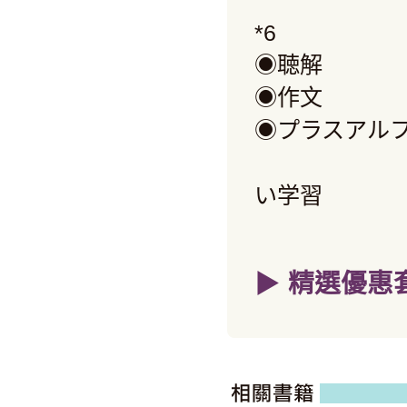
*6
◉聴解 
◉作文
◉プラスアル
本文に
い学習
▶
精選優惠