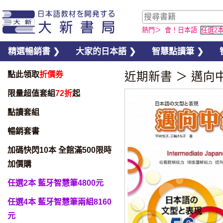
熱門＞
會！日本語
任選2
精選暢銷書 ❯
大家的日本語 ❯
智慧點讀筆 ❯
點此領取
折價券
近期新書
＞
邁向
限量超值套組
72折
起
點讀套組
暢銷套書
加碼快閃10本 全館滿500限時
加價購
任選2本 藍牙智慧筆4800元
任選4本 藍牙智慧筆兩組8160
元