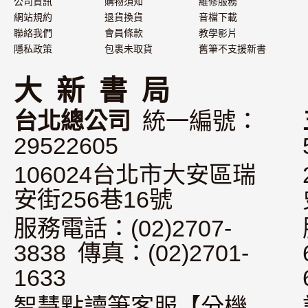
公司資訊
購物須知
維修服務
網站規約
退貨換貨
音檔下載
聯絡我們
會員條款
教學影片
隱私政策
包裹未取貨
舊筆不支援新書
大 新 書 局
台北總公司
統一編號：
29522605
106024台北市大安區瑞
安街256巷16號
服務電話：(02)2707-
3838 傳真：(02)2701-
1633
智慧點讀筆客服【分機