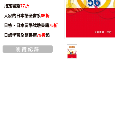
指定書籍
77折
大家的日本語全書系
85折
日檢・日本留學試驗書籍
75折
日語學習全館書籍
79折
起
書籍音檔