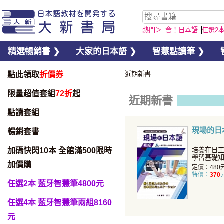
熱門＞
會！日本語
任選2
精選暢銷書 ❯
大家的日本語 ❯
智慧點讀筆 ❯
點此領取
折價券
近期新書
限量超值套組
72折
起
近期新書
點讀套組
現場的日
暢銷套書
加碼快閃10本 全館滿500限時
培養在日
學習基礎
加價購
工作的知
定價：480
特價：
370
任選2本 藍牙智慧筆4800元
任選4本 藍牙智慧筆兩組8160
元