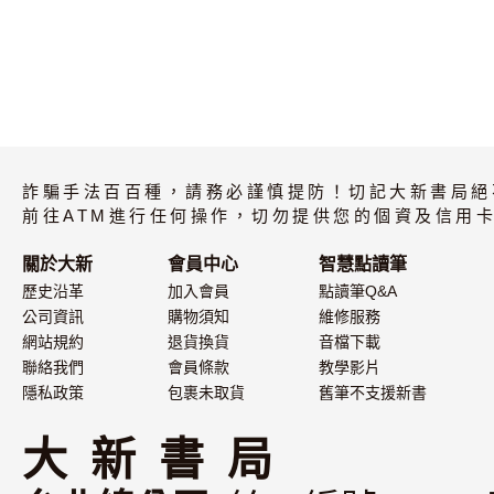
詐騙手法百百種，請務必謹慎提防！切記大新書局絕
前往ATM進行任何操作，切勿提供您的個資及信用卡
關於大新
會員中心
智慧點讀筆
歷史沿革
加入會員
點讀筆Q&A
公司資訊
購物須知
維修服務
網站規約
退貨換貨
音檔下載
聯絡我們
會員條款
教學影片
隱私政策
包裹未取貨
舊筆不支援新書
大 新 書 局