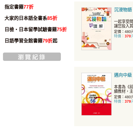
指定書籍
77折
沉浸物語
大家的日本語全書系
85折
一起享受閱
讓您投入
日檢・日本留學試驗書籍
75折
力地享受
定價：480
特價：
370
日語學習全館書籍
79折
起
邁向中級
本書為《前
續教材，
作為重點
定價：480
特價：
379