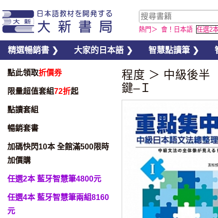
熱門＞
會！日本語
任選2
精選暢銷書 ❯
大家的日本語 ❯
智慧點讀筆 ❯
點此領取
折價券
程度
＞
中級後半（
鍵–Ｉ
限量超值套組
72折
起
點讀套組
暢銷套書
加碼快閃10本 全館滿500限時
加價購
任選2本 藍牙智慧筆4800元
任選4本 藍牙智慧筆兩組8160
元