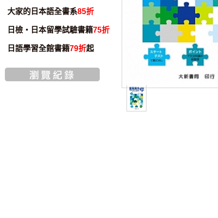
大家的日本語全書系
85折
日檢・日本留學試驗書籍
75折
日語學習全館書籍
79折
起