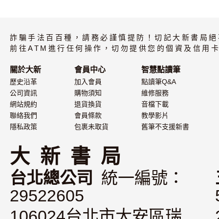
大家的日本語 中
台湾から見
級IV 文法解說・
本事情 言語
詐騙手法百百種，請務必謹慎提防！切記大新書局絕
問題解答・聽解
化編
內容
前往ATM進行任何操作，切勿提供您的個資及信用卡
關於大新
會員中心
智慧點讀筆
歷史沿革
加入會員
點讀筆Q&A
公司資訊
購物須知
維修服務
網站規約
退貨換貨
音檔下載
聯絡我們
會員條款
教學影片
隱私政策
包裹未取貨
舊筆不支援新書
大 新 書 局
台北總公司
統一編號：
29522605
106024台北市大安區瑞