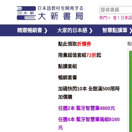
熱門＞
會！日本語
精選暢銷書 ❯
大家的日本語 ❯
智慧點讀筆 
點此領取
折價券
程
限量超值套組
72折
起
點讀套組
暢銷套書
加碼快閃10本 全館滿500限時
加價購
任選2本 藍牙智慧筆4800元
任選4本 藍牙智慧筆兩組8160
元