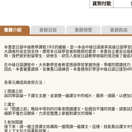
貨到付款
書籍介紹
書籍目錄
書籍預覽
書籍勘誤
本書是日語中級教學課程J301的續篇，是一本由中級日語進昇高級日語學習
大讀者的肯定與支持。應眾多日語學習者和教師的要求，本書自企畫至出版
時，我們曾針對留學生、研修生、研究人員就日語教學現場的情況做了徹底
在中級日語課程中，大多數學習者希望透過學習掌握快速、準確的閱讀技巧
因此，本書著重讀寫，並兼重口語練習。本書適用於學習中級日語已達到40
各單元構成與使用方法：
1.閱讀之前
與同學談論一下課文主題，並瀏覽一遍課文中的相片、圖表、插圖，以便加
2.課文
以「閱讀之前」階段中得到的印象來閱讀課文。如遇到不懂的詞彙，請嘗試
細節不懂也沒關係，力求從整體上掌握對課文的理解。
3.有效閱讀
接下來，請一邊注意課文結構再一邊閱讀一遍課文。這樣，就能看出課文中
意上下文句子與重點詞彙。