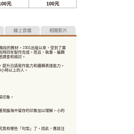
100元
100元
線上音檔
相關影片
階段的教材。J301出版以來，受到了廣
耗時四年製作完成。而且，執筆、編輯
地調查和檢討。
，提升日語寫作能力和邏輯表達能力。
0小時以上的人。
深印象。
運用腦海中留存的印象加以理解。小的
究竟有哪些「句型」了。因此，應該注