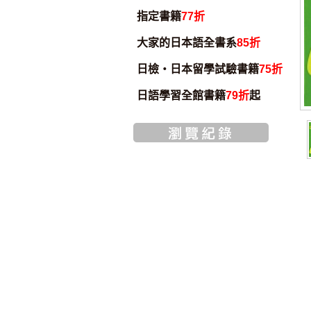
指定書籍
77折
大家的日本語全書系
85折
日檢・日本留學試驗書籍
75折
日語學習全館書籍
79折
起