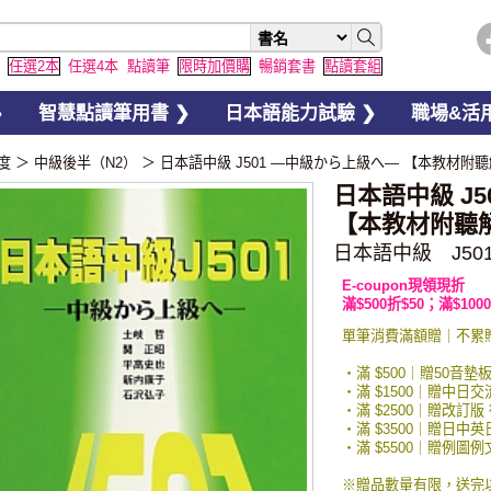
任選2本
任選4本
點讀筆
限時加價購
暢銷套書
點讀套組
❯
智慧點讀筆用書 ❯
日本語能力試驗 ❯
職場&活用
度
＞
中級後半（N2）
＞
日本語中級 J501 ―中級から上級へ― 【本教材附聽
日本語中級 J
【本教材附聽
日本語中級 J50
E-coupon現領現折
滿$500折$50；滿$1000
單筆消費滿額贈｜不累
・滿 $500｜贈50音墊
・滿 $1500｜贈中日
・滿 $2500｜贈改訂版
・滿 $3500｜贈日中
・滿 $5500｜贈例
※贈品數量有限，送完