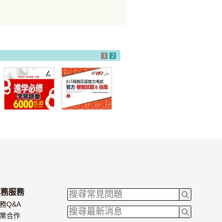
1
2
進學必修 学習語
BJT商務日語能
彙6000
力考試 官方模擬
試題&指南
業務服務
務Q&A
業合作