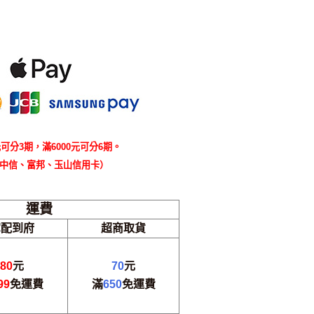
可分3期，滿6000元可分6期。
中信、富邦、玉山信用卡）
運費
宅配到府
超商取貨
80
元
70
元
99
免運費
滿
650
免運費