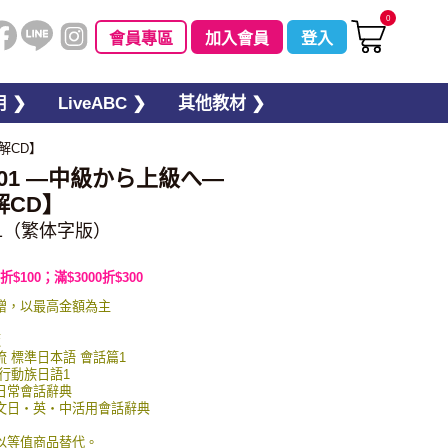
0
會員專區
加入會員
登入
 ❯
LiveABC ❯
其他教材 ❯
解CD】
501 ―中級から上級へ―
解CD】
1（繁体字版）
折$100；滿$3000折$300
贈，以最高金額為主
板
交流 標準日本語 會話篇1
 行動族日語1
英日常會話辭典
圖例文日・英・中活用會話辭典
以等值商品替代。