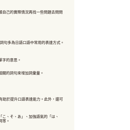
據自己的實際情況再找一些問題去問問
的詞句多為日語口語中常用的表達方式。
單字的意思。
相關的詞句來增加詞彙量。
有助於提升口語表達能力。此外，還可
「こ、そ、あ」、加強語氣的「は、
詞等。