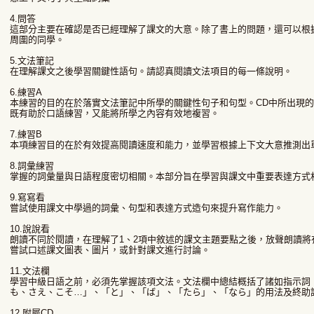
4.問答
這部分主要在確認是否已經理解了課文的大意。除了書上的問題，還可以根
周圍的同學。
5.文法筆記
在理解課文之後學習關鍵性語句。請認真閱讀文法項目的每一條說明。
6.練習A
本練習的目的在於落實文法筆記中所學的關鍵性句子和句型。CD中所出現
既有助於口語練習，又能將所學之內容有效地複習。
7.練習B
本項練習目的在於有效提高閱讀速度和能力，並學習根據上下文大意推測出
8.詞彙練習
掌握的詞彙量與日語程度密切相關。本部分旨在學習與課文中重要表達方式
9.寫寫看
嘗試使用課文中學過的詞彙、句型和表達方式造句來提升寫作能力。
10.說說看
朗讀不同於閱讀，在理解了1、2項中敘述的課文主題要點之後，放聲朗讀將
嘗試口述課文圖表、圖片，或針對課文進行討論。
11.文法欄
學習中級日語之前，必須先掌握該項文法。文法欄中總結概括了諸如指示詞
も、さえ、こそ…」、「と」、「ば」、「たら」、「なら」的用法及終助
12.附屬CD