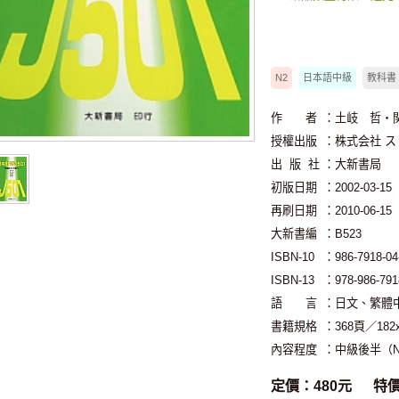
N2
日本語中級
教科書
作 者
：土岐 哲・
授權出版
：株式会社 
出 版 社
：大新書局
初版日期
：2002-03-15
再刷日期
：2010-06-15
大新書編
：B523
ISBN-10
：986-7918-04
ISBN-13
：978-986-791
語 言
：日文、繁體
書籍規格
：368頁／18
內容程度
：中級後半（N
定價：480元
特