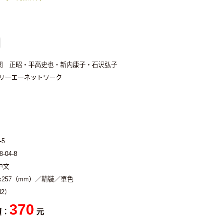
関 正昭・平高史也・新内康子・石沢弘子
スリーエーネットワーク
-5
8-04-8
中文
2x257（mm）／精裝／單色
2）
370
價：
元