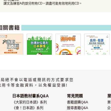
課文及練習A的部分附有CD。請盡可能有效地利用CD。
大家的日本語 中
台湾から見た日
邁向中級 改訂版
長照・看護基本
級IV 文法解說・
本事情 言語・文
用語・用例詞典
書局絕不會以電話或簡訊的方式要求您
問題解答・聽解
化編
日・中・越・英
內容
四國語
信用卡等金融資料，以免權益受損!
日本語教材書系Q&A
常見問題
《大家的日本語》系列
書籍選購Q&A
業
《會！日本語》系列
搜尋書籍Q&A
企