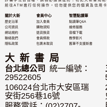
CD（不附書）
前往ATM進行任何操作，切勿提供您的個資及信用卡
關於大新
會員中心
智慧點讀筆
歷史沿革
加入會員
點讀筆Q&A
公司資訊
購物須知
維修服務
網站規約
退貨換貨
音檔下載
聯絡我們
會員條款
教學影片
隱私政策
包裹未取貨
舊筆不支援新書
大 新 書 局
台北總公司
統一編號：
29522605
106024台北市大安區瑞
安街256巷16號
服務電話：(02)2707-