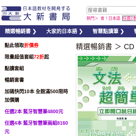
熱門＞
會！日本語
任選2
精選暢銷書 ❯
大家的日本語 ❯
智慧點讀筆 ❯
點此領取
折價券
精選暢銷書
＞
CD
限量超值套組
72折
起
點讀套組
暢銷套書
加碼快閃10本 全館滿500限時
加價購
任選2本 藍牙智慧筆4800元
任選4本 藍牙智慧筆兩組8160
元