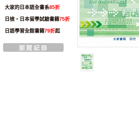
大家的日本語全書系
85折
日檢・日本留學試驗書籍
75折
日語學習全館書籍
79折
起
書籍音檔
智慧筆下載