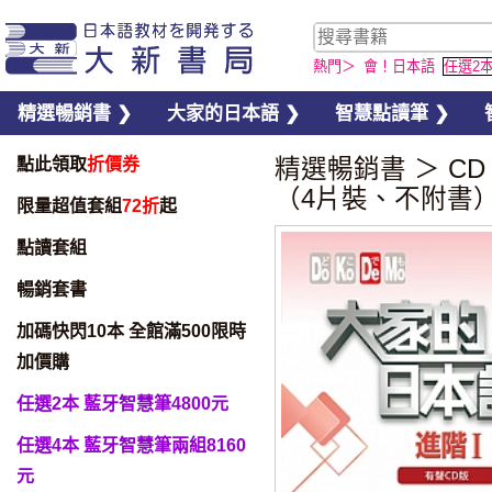
熱門＞
會！日本語
任選2
精選暢銷書 ❯
大家的日本語 ❯
智慧點讀筆 ❯
點此領取
折價券
精選暢銷書
＞
CD
（4片裝、不附書
限量超值套組
72折
起
點讀套組
暢銷套書
加碼快閃10本 全館滿500限時
加價購
任選2本 藍牙智慧筆4800元
任選4本 藍牙智慧筆兩組8160
元