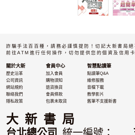
大家的日本語 進
文法超簡單I
階I 改訂版 有聲
（MP3音檔
CD版（4片裝、
詐騙手法百百種，請務必謹慎提防！切記大新書局絕
不附書）
前往ATM進行任何操作，切勿提供您的個資及信用卡
關於大新
會員中心
智慧點讀筆
歷史沿革
加入會員
點讀筆Q&A
公司資訊
購物須知
維修服務
網站規約
退貨換貨
音檔下載
聯絡我們
會員條款
教學影片
隱私政策
包裹未取貨
舊筆不支援新書
大 新 書 局
台北總公司
統一編號：