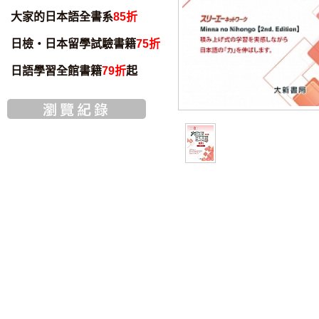
大家的日本語全書系
85折
日檢・日本留學試驗書籍
75折
日語學習全館書籍
79折
起