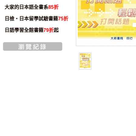
大家的日本語全書系
85折
日檢・日本留學試驗書籍
75折
日語學習全館書籍
79折
起
書籍音檔
智慧筆下載