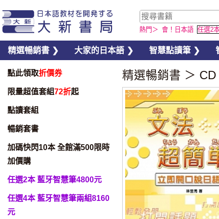
熱門＞
會！日本語
任選2
精選暢銷書 ❯
大家的日本語 ❯
智慧點讀筆 ❯
點此領取
折價券
精選暢銷書
＞
CD
限量超值套組
72折
起
點讀套組
暢銷套書
加碼快閃10本 全館滿500限時
加價購
任選2本 藍牙智慧筆4800元
任選4本 藍牙智慧筆兩組8160
元