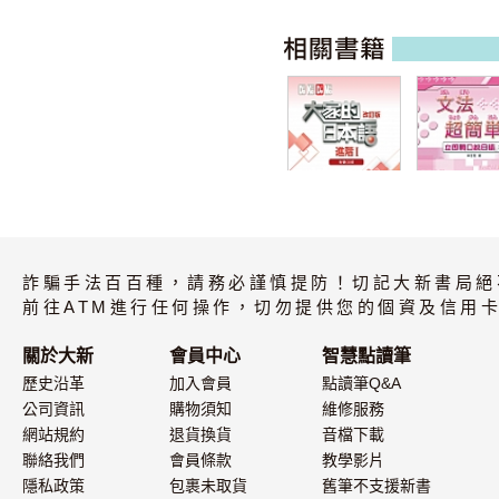
大家的日本語 進
文法超簡單I
階I 改訂版 有聲
（MP3音檔
CD版（4片裝、
詐騙手法百百種，請務必謹慎提防！切記大新書局絕
不附書）
前往ATM進行任何操作，切勿提供您的個資及信用卡
關於大新
會員中心
智慧點讀筆
歷史沿革
加入會員
點讀筆Q&A
公司資訊
購物須知
維修服務
網站規約
退貨換貨
音檔下載
聯絡我們
會員條款
教學影片
隱私政策
包裹未取貨
舊筆不支援新書