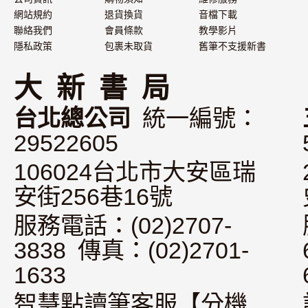
網站規約
退貨換貨
音檔下載
聯絡我們
會員條款
教學影片
隱私政策
包裹未取貨
舊筆不支援新書
大 新 書 局
台北總公司
統一編號：
29522605
106024台北市大安區瑞
安街256巷16號
服務電話：(02)2707-
3838 傳真：(02)2701-
1633
智慧點讀筆客服【分機