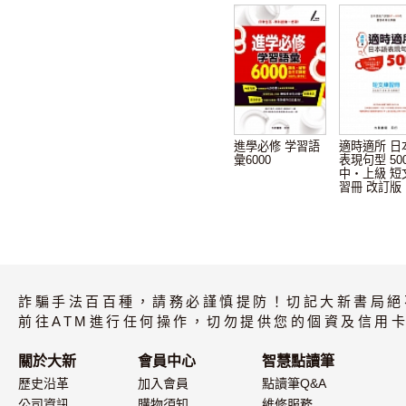
進學必修 学習語
適時適所 日
彙6000
表現句型 50
中・上級 短
習冊 改訂版
詐騙手法百百種，請務必謹慎提防！切記大新書局絕
前往ATM進行任何操作，切勿提供您的個資及信用卡
關於大新
會員中心
智慧點讀筆
歷史沿革
加入會員
點讀筆Q&A
公司資訊
購物須知
維修服務