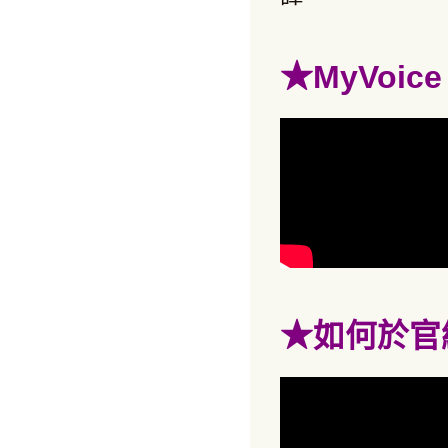
★
MyVoi
★
如何於官