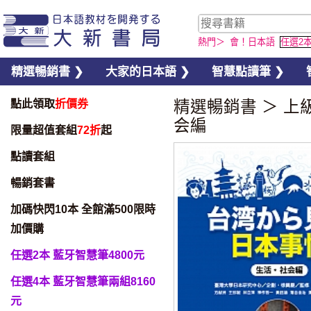
熱門＞
會！日本語
任選2
精選暢銷書 ❯
大家的日本語 ❯
智慧點讀筆 ❯
點此領取
折價券
精選暢銷書
＞
上
会編
限量超值套組
72折
起
點讀套組
暢銷套書
加碼快閃10本 全館滿500限時
加價購
任選2本 藍牙智慧筆4800元
任選4本 藍牙智慧筆兩組8160
元