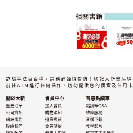
進學必修 学習語
適時適所 日
彙6000
表現句型 50
詐騙手法百百種，請務必謹慎提防！切記大新書局絕
中・上級 短
習冊 改訂版
前往ATM進行任何操作，切勿提供您的個資及信用卡
關於大新
會員中心
智慧點讀筆
歷史沿革
加入會員
點讀筆Q&A
公司資訊
購物須知
維修服務
網站規約
退貨換貨
音檔下載
聯絡我們
會員條款
教學影片