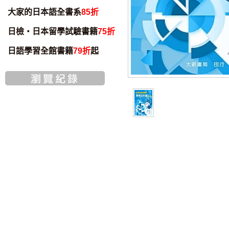
大家的日本語全書系
85折
日檢・日本留學試驗書籍
75折
日語學習全館書籍
79折
起
智慧筆下載