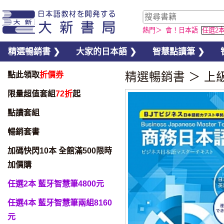
熱門＞
會！日本語
任選2
精選暢銷書 ❯
大家的日本語 ❯
智慧點讀筆 ❯
點此領取
折價券
精選暢銷書
＞
上
限量超值套組
72折
起
點讀套組
暢銷套書
加碼快閃10本 全館滿500限時
加價購
任選2本 藍牙智慧筆4800元
任選4本 藍牙智慧筆兩組8160
元