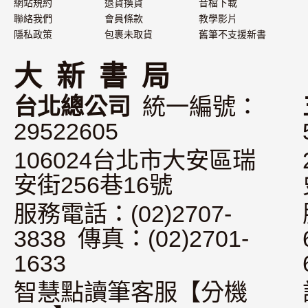
網站規約
退貨換貨
音檔下載
聯絡我們
會員條款
教學影片
隱私政策
包裹未取貨
舊筆不支援新書
大 新 書 局
台北總公司
統一編號：
29522605
106024台北市大安區瑞
安街256巷16號
服務電話：(02)2707-
3838 傳真：(02)2701-
1633
智慧點讀筆客服【分機