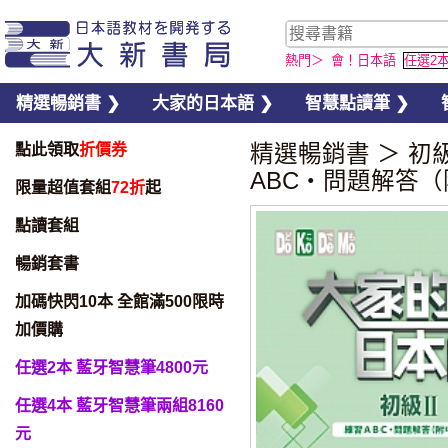
熱門＞
會！日本語
任選2
精選暢銷書 ❯
大家的日本語 ❯
智慧點讀筆 ❯
點此領取
折價券
精選暢銷書
＞
初
ABC・問題解答
限量超值套組
72折
起
點讀套組
暢銷套書
加碼快閃10本 全館滿500限時
加價購
任選2本 藍牙智慧筆4800元
任選4本 藍牙智慧筆兩組8160
元