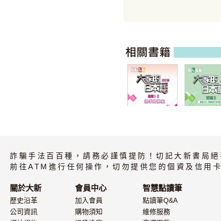
大家的日本語 進
大家的日本語
階I・II 改訂版 標
級II 改訂版
詐騙手法百百種，請務必謹慎提防！切記大新書局絕
準問題集
ABC・問題
（附中譯）
前往ATM進行任何操作，切勿提供您的個資及信用卡
關於大新
會員中心
智慧點讀筆
歷史沿革
加入會員
點讀筆Q&A
公司資訊
購物須知
維修服務