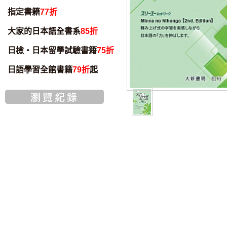
指定書籍
77折
大家的日本語全書系
85折
日檢・日本留學試驗書籍
75折
日語學習全館書籍
79折
起