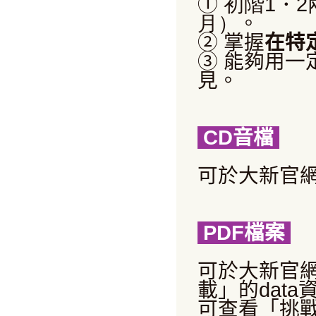
①
初階
1
・
2
月）
。
②
掌握
在特
③
能夠用一
見。
CD音檔
可於大新官
PDF
檔案
可於大新官
載」的
data
可查看
「挑