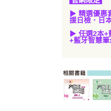
官網限定
▶
精選優惠
援日檢．日本
▶
任選2本
+
+藍牙智慧筆x