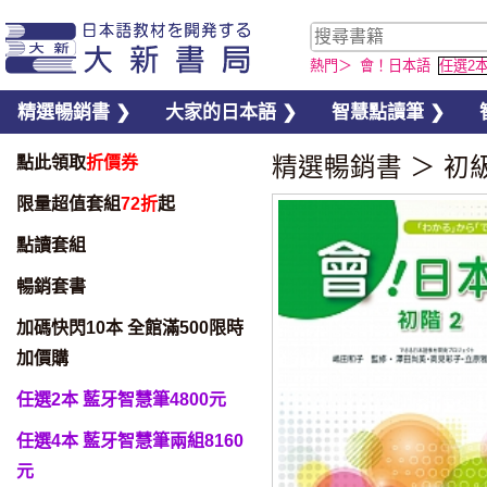
熱門＞
會！日本語
任選2
精選暢銷書 ❯
大家的日本語 ❯
智慧點讀筆 ❯
點此領取
折價券
精選暢銷書
＞
初
限量超值套組
72折
起
點讀套組
暢銷套書
加碼快閃10本 全館滿500限時
加價購
任選2本 藍牙智慧筆4800元
任選4本 藍牙智慧筆兩組8160
元