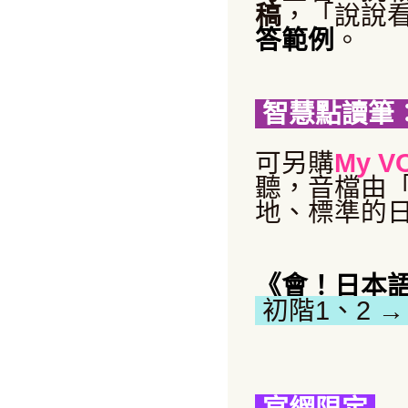
稿
，「說說
答範例
。
智慧點讀筆
可
另購
My V
聽，音檔由
地、標準的
《會！日本
初階
1
、
2
→