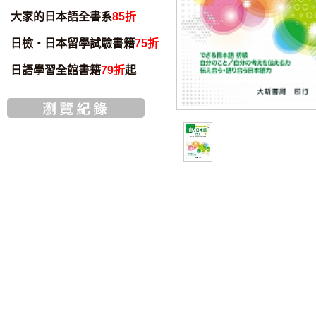
大家的日本語全書系
85折
日檢・日本留學試驗書籍
75折
日語學習全館書籍
79折
起
書籍音檔
智慧筆下載