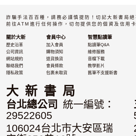
大家的日本語 進
大家的日本語
階I・II 改訂版 標
級II 改訂版
詐騙手法百百種，請務必謹慎提防！切記大新書局絕
準問題集
ABC・問題
（附中譯）
前往ATM進行任何操作，切勿提供您的個資及信用卡
關於大新
會員中心
智慧點讀筆
歷史沿革
加入會員
點讀筆Q&A
公司資訊
購物須知
維修服務
網站規約
退貨換貨
音檔下載
聯絡我們
會員條款
教學影片
隱私政策
包裹未取貨
舊筆不支援新書
大 新 書 局
台北總公司
統一編號：
29522605
106024台北市大安區瑞