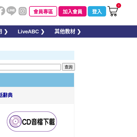
0
會員專區
加入會員
登入
 ❯
LiveABC ❯
其他教材 ❯
話辭典