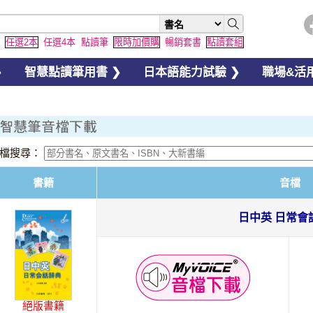
任選2本
任選4本
點讀筆
限時加價購
暢銷套書
點讀套組
❯
智慧點讀筆用書 ❯
日本語能力試驗 ❯
職場&活用
檔搜尋：
書籍
音檔
日中英 日常會
絕版書籍