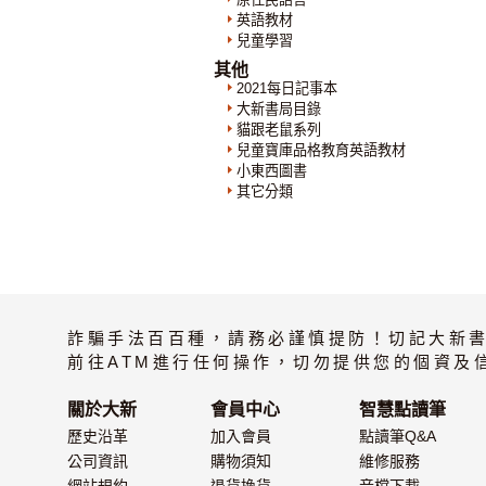
英語教材
兒童學習
其他
2021每日記事本
大新書局目錄
貓跟老鼠系列
兒童寶庫品格教育英語教材
小東西圖書
其它分類
詐騙手法百百種，請務必謹慎提防！切記大新
前往ATM進行任何操作，切勿提供您的個資及
關於大新
會員中心
智慧點讀筆
歷史沿革
加入會員
點讀筆Q&A
公司資訊
購物須知
維修服務