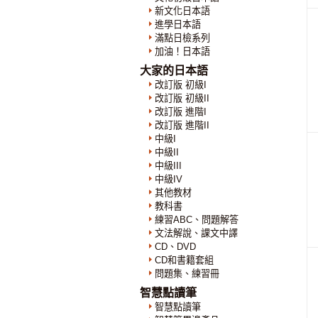
新文化日本語
進學日本語
滿點日檢系列
加油！日本語
大家的日本語
改訂版 初級I
改訂版 初級II
改訂版 進階I
改訂版 進階II
中級I
中級II
中級III
中級IV
其他教材
教科書
練習ABC、問題解答
文法解說、課文中譯
CD、DVD
CD和書籍套組
問題集、練習冊
智慧點讀筆
智慧點讀筆