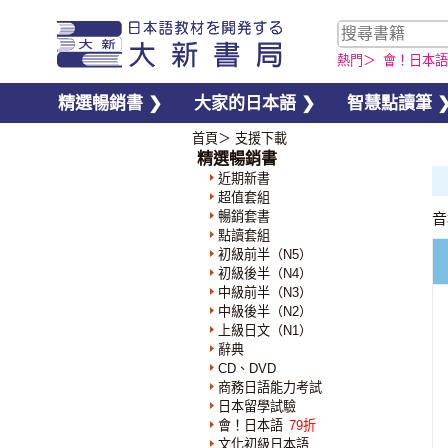
熱門＞
會！日本語
精選暢銷書 ❯
大家的日本語 ❯
智慧點讀筆 
首頁
＞ 支援下載
精選暢銷書
近期新書
超值套組
暢銷套書
音
點讀套組
初級前半（N5）
初級後半（N4）
中級前半（N3）
中級後半（N2）
上級日文（N1）
辭典
CD、DVD
商務日語能力考試
日本留學試驗
會！日本語
79折
文化初級日本語