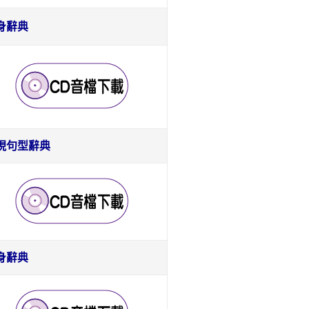
身辭典
現句型辭典
身辭典