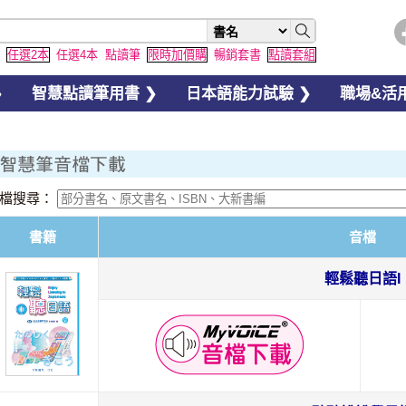
任選2本
任選4本
點讀筆
限時加價購
暢銷套書
點讀套組
❯
智慧點讀筆用書 ❯
日本語能力試驗 ❯
職場&活用
檔搜尋：
書籍
音檔
輕鬆聽日語I