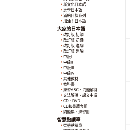
新文化日本語
進學日本語
滿點日檢系列
加油！日本語
大家的日本語
改訂版 初級I
改訂版 初級II
改訂版 進階I
改訂版 進階II
中級I
中級II
中級III
中級IV
其他教材
教科書
練習ABC、問題解答
文法解說、課文中譯
CD、DVD
CD和書籍套組
問題集、練習冊
智慧點讀筆
智慧點讀筆