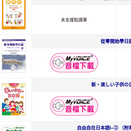
未支援點讀筆
從零開始學日
新・楽しい子供の
自由自在日本語I–② （附