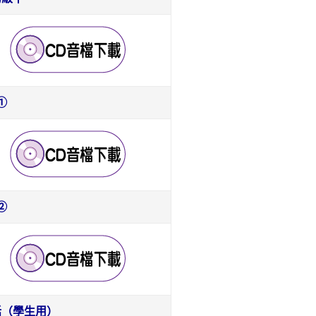
①
②
話（學生用）