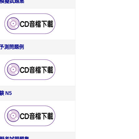
前模擬試題集
- 予測問題例
 N5