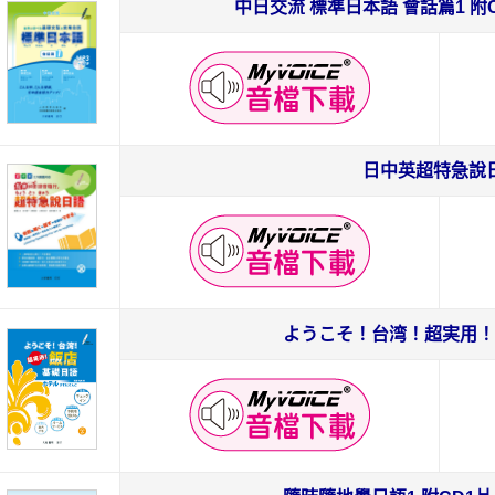
中日交流 標準日本語 會話篇1 附
日中英超特急說
ようこそ！台湾！超実用！