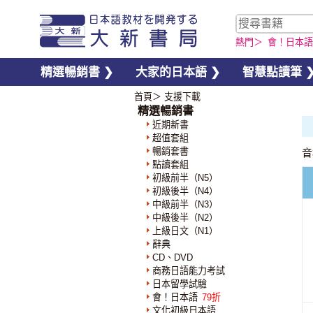
熱門＞
會！日本語
精選暢銷書 ❯
大家的日本語 ❯
智慧點讀筆 
首頁
＞ 支援下載
精選暢銷書
近期新書
超值套組
暢銷套書
音
點讀套組
初級前半（N5）
初級後半（N4）
中級前半（N3）
中級後半（N2）
上級日文（N1）
辭典
CD、DVD
商務日語能力考試
日本留學試驗
會！日本語
79折
文化初級日本語