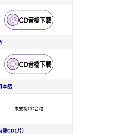
語
日本語
未支援CD音檔
有聲CD1片）