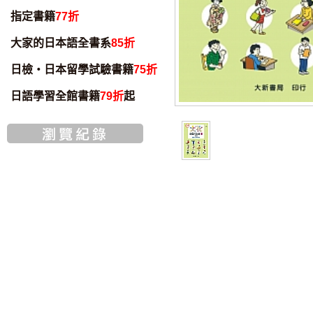
指定書籍
77折
大家的日本語全書系
85折
日檢・日本留學試驗書籍
75折
日語學習全館書籍
79折
起
智慧筆下載