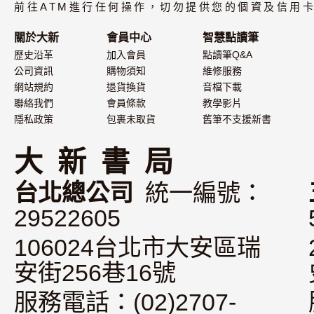
（附中譯）
前往ATM進行任何操作，切勿提供您的個資及信用卡
關於大新
會員中心
智慧點讀筆
歷史沿革
加入會員
點讀筆Q&A
公司資訊
購物須知
維修服務
網站規約
退貨換貨
音檔下載
聯絡我們
會員條款
教學影片
隱私政策
包裹未取貨
舊筆不支援新書
大 新 書 局
台北總公司
統一編號：
29522605
106024台北市大安區瑞
安街256巷16號
服務電話：(02)2707-