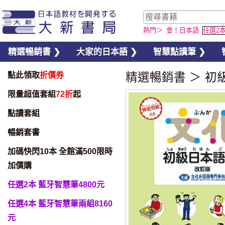
熱門＞
會！日本語
任選2
精選暢銷書 ❯
大家的日本語 ❯
智慧點讀筆 ❯
點此領取
折價券
精選暢銷書
＞
初
限量超值套組
72折
起
點讀套組
暢銷套書
加碼快閃10本 全館滿500限時
加價購
任選2本 藍牙智慧筆4800元
任選4本 藍牙智慧筆兩組8160
元