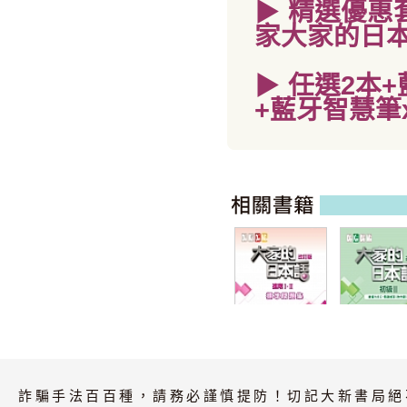
▶
精選優惠
家大家的日本
▶
任選2本
+
+藍牙智慧筆x
大家的日本語 進
大家的日本語
階I・II 改訂版 標
級II 改訂版
詐騙手法百百種，請務必謹慎提防！切記大新書局絕
準問題集
ABC・問題