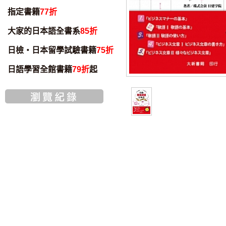
指定書籍
77折
大家的日本語全書系
85折
日檢・日本留學試驗書籍
75折
日語學習全館書籍
79折
起