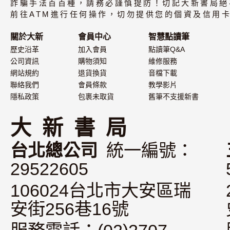
詐騙手法百百種，請務必謹慎提防！切記大新書局絕
前往ATM進行任何操作，切勿提供您的個資及信用卡
關於大新
會員中心
智慧點讀筆
歷史沿革
加入會員
點讀筆Q&A
公司資訊
購物須知
維修服務
網站規約
退貨換貨
音檔下載
聯絡我們
會員條款
教學影片
隱私政策
包裹未取貨
舊筆不支援新書
大 新 書 局
台北總公司
統一編號：
29522605
106024台北市大安區瑞
安街256巷16號