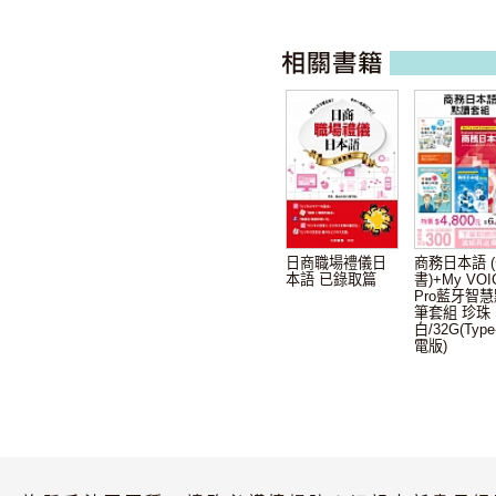
日商職場禮儀日
商務日本語 (
本語 已錄取篇
書)+My VOI
Pro藍牙智
筆套組 珍珠
白/32G(Typ
電版)