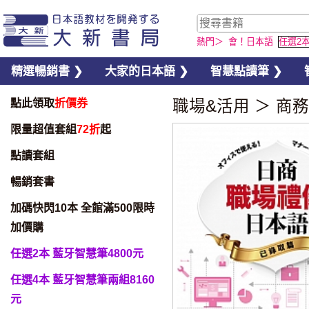
熱門＞
會！日本語
任選2
精選暢銷書 ❯
大家的日本語 ❯
智慧點讀筆 ❯
點此領取
折價券
職場&活用
＞
商務
限量超值套組
72折
起
點讀套組
暢銷套書
加碼快閃10本 全館滿500限時
加價購
任選2本 藍牙智慧筆4800元
任選4本 藍牙智慧筆兩組8160
元